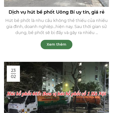
Dịch vụ hút bể phốt Uông Bí uy tín, giá rẻ
Hút bể phốt là nhu cầu không thể thiếu của nhiều
gia đình, doanh nghiệp...hiện nay. Sau thời gian sử
dụng, bể phốt sẽ bị đầy và gây ra nhiều ...
Xem thêm
23
02