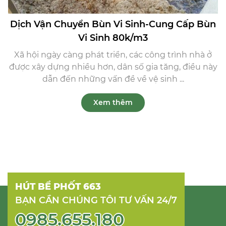
Dịch Vận Chuyển Bùn Vi Sinh-Cung Cấp Bùn
Vi Sinh 80k/m3
Xã hội ngày càng phát triển, các công trình nhà ở
được xây dựng nhiều hơn, dân số gia tăng, điều này
dẫn đến những vấn đề về vệ sinh ...
Xem thêm
HÚT BỂ PHỐT 663
BẠN CẦN CHÚNG TÔI TƯ VẤN 24/7
0985.655.180