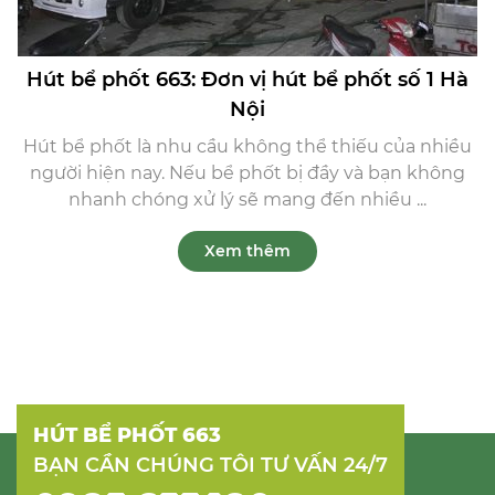
Hút bể phốt 663: Đơn vị hút bể phốt số 1 Hà
Nội
Hút bể phốt là nhu cầu không thể thiếu của nhiều
người hiện nay. Nếu bể phốt bị đầy và bạn không
nhanh chóng xử lý sẽ mang đến nhiều ...
Xem thêm
HÚT BỂ PHỐT 663
BẠN CẦN CHÚNG TÔI TƯ VẤN 24/7