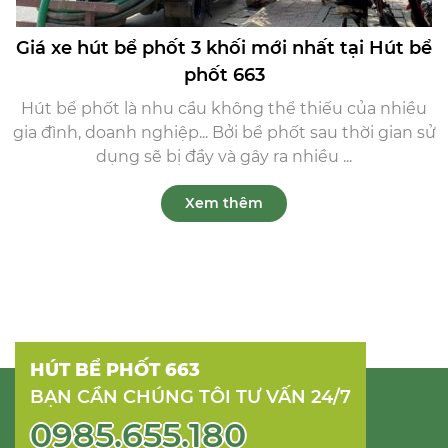
Giá xe hút bể phốt 3 khối mới nhất tại Hút bể
phốt 663
Hút bể phốt là nhu cầu không thể thiếu của nhiều
gia đình, doanh nghiệp... Bởi bể phốt sau thời gian sử
dụng sẽ bị đầy và gây ra nhiều ...
Xem thêm
HÚT BỂ PHỐT 663
BẠN CẦN CHÚNG TÔI TƯ VẤN 24/7
0985.655.180