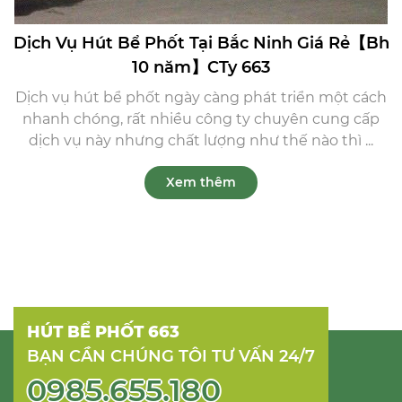
Dịch Vụ Hút Bể Phốt Tại Bắc Ninh Giá Rẻ【Bh
10 năm】CTy 663
Dịch vụ hút bể phốt ngày càng phát triển một cách
nhanh chóng, rất nhiều công ty chuyên cung cấp
dịch vụ này nhưng chất lượng như thế nào thì ...
Xem thêm
HÚT BỂ PHỐT 663
BẠN CẦN CHÚNG TÔI TƯ VẤN 24/7
0985.655.180