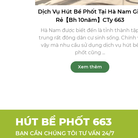
Dịch Vụ Hút Bể Phốt Tại Hà Nam G
Rẻ【Bh 10năm】CTy 663
Hà Nam được biết đến là tỉnh thành tậ
trung rất đông dân cư sinh sống. Chính 
vậy mà nhu cầu sử dụng dịch vụ hút b
phốt cũng ...
Xem thêm
HÚT BỂ PHỐT 663
BẠN CẦN CHÚNG TÔI TƯ VẤN 24/7