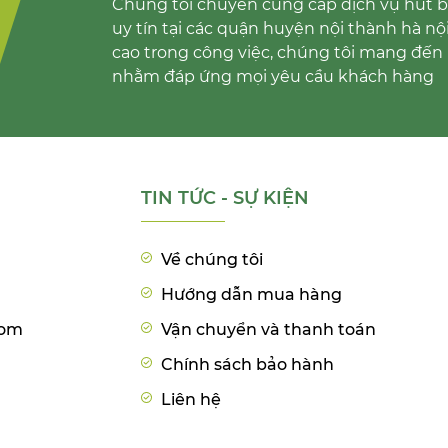
Chúng tôi chuyên cung cấp dịch vụ hút bể
uy tín tại các quận huyện nội thành hà nộ
cao trong công việc, chúng tôi mang đến 
nhằm đáp ứng mọi yêu cầu khách hàng
TIN TỨC - SỰ KIỆN
Về chúng tôi
Hướng dẫn mua hàng
com
Vận chuyển và thanh toán
Chính sách bảo hành
Liên hệ