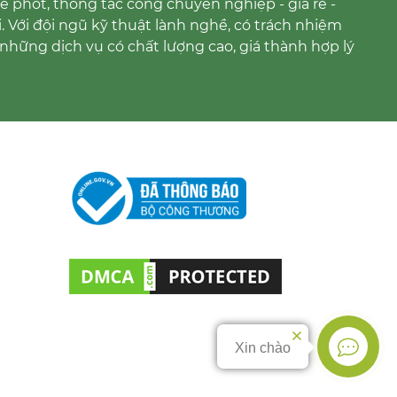
 phốt, thông tắc cống chuyên nghiệp - giá rẻ -
i. Với đội ngũ kỹ thuật lành nghề, có trách nhiệm
những dịch vụ có chất lượng cao, giá thành hợp lý
Xin chào