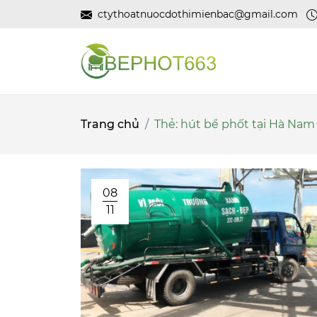
ctythoatnuocdothimienbac@gmail.com
Trang chủ
Thẻ:
hút bể phốt tại Hà Nam
08
11