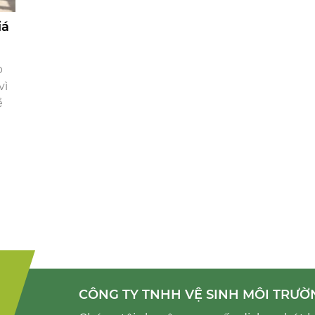
iá
p
vì
ể
CÔNG TY TNHH VỆ SINH MÔI TRƯỜ