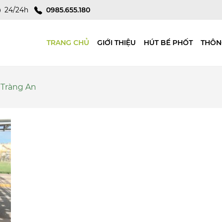
24/24h
0985.655.180
TRANG CHỦ
GIỚI THIỆU
HÚT BỂ PHỐT
THÔN
 Tràng An