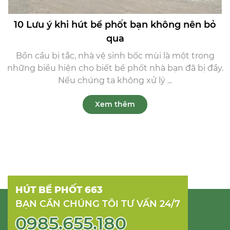
10 Lưu ý khi hút bể phốt bạn không nên bỏ
qua
Bồn cầu bị tắc, nhà vệ sinh bốc mùi là một trong
những biểu hiện cho biết bể phốt nhà bạn đã bị đầy.
Nếu chúng ta không xử lý ...
Xem thêm
HÚT BỂ PHỐT 663
BẠN CẦN CHÚNG TÔI TƯ VẤN 24/7
0985.655.180