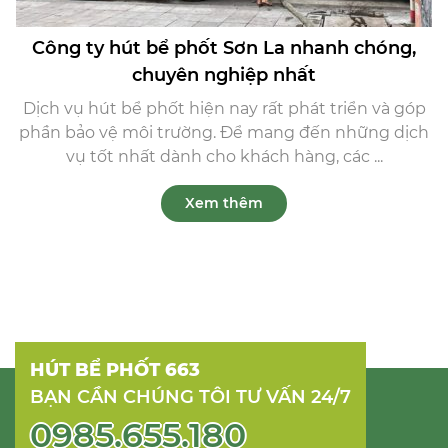
Công ty hút bể phốt Sơn La nhanh chóng,
chuyên nghiệp nhất
Dịch vụ hút bể phốt hiện nay rất phát triển và góp
phần bảo vệ môi trường. Để mang đến những dịch
vụ tốt nhất dành cho khách hàng, các ...
Xem thêm
HÚT BỂ PHỐT 663
BẠN CẦN CHÚNG TÔI TƯ VẤN 24/7
0985.655.180