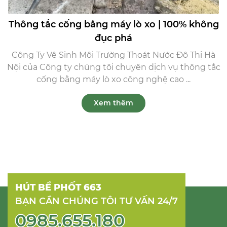
Thông tắc cống bằng máy lò xo | 100% không
đục phá
Công Ty Vệ Sinh Môi Trường Thoát Nước Đô Thị Hà
Nội của Công ty chúng tôi chuyên dịch vụ thông tắc
cống bằng máy lò xo công nghệ cao ...
Xem thêm
HÚT BỂ PHỐT 663
BẠN CẦN CHÚNG TÔI TƯ VẤN 24/7
0985.655.180