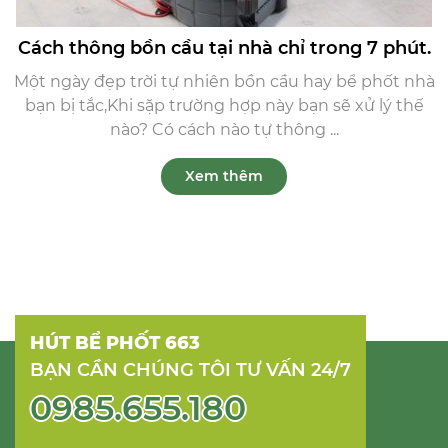
Cách thông bồn cầu tại nhà chỉ trong 7 phút.
Một ngày đẹp trời tự nhiên bồn cầu hay bể phốt nhà
bạn bị tắc,Khi sặp trường hợp này bạn sẽ xử lý thế
nào? Có cách nào tự thông ...
Xem thêm
HÚT BỂ PHỐT 663
BẠN CẦN CHÚNG TÔI TƯ VẤN 24/7
0985.655.180