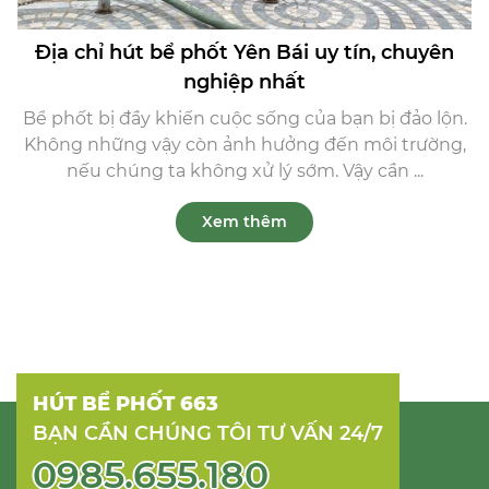
Địa chỉ hút bể phốt Yên Bái uy tín, chuyên
nghiệp nhất
Bể phốt bị đầy khiến cuộc sống của bạn bị đảo lộn.
Không những vậy còn ảnh hưởng đến môi trường,
nếu chúng ta không xử lý sớm. Vậy cần ...
Xem thêm
HÚT BỂ PHỐT 663
BẠN CẦN CHÚNG TÔI TƯ VẤN 24/7
0985.655.180