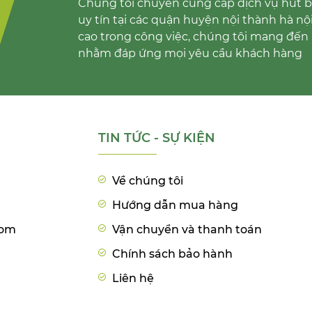
Chúng tôi chuyên cung cấp dịch vụ hút bể
uy tín tại các quận huyện nội thành hà nộ
cao trong công việc, chúng tôi mang đến 
nhằm đáp ứng mọi yêu cầu khách hàng
TIN TỨC - SỰ KIỆN
Về chúng tôi
Hướng dẫn mua hàng
com
Vận chuyển và thanh toán
Chính sách bảo hành
Liên hệ