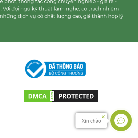
 phốt, thông tắc cống chuyên nghiệp - giá rẻ -
i. Với đội ngũ kỹ thuật lành nghề, có trách nhiệm
những dịch vụ có chất lượng cao, giá thành hợp lý
Xin chào