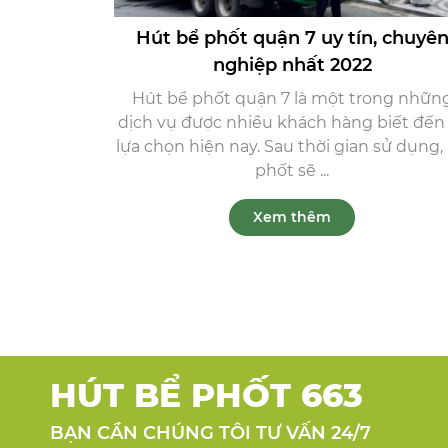
Hút bể phốt quận 7 uy tín, chuyê
nghiệp nhất 2022
Hút bể phốt quận 7 là một trong nhữn
dịch vụ được nhiều khách hàng biết đến
lựa chọn hiện nay. Sau thời gian sử dụng,
phốt sẽ ...
Xem thêm
HÚT BỂ PHỐT 663
BẠN CẦN CHÚNG TÔI TƯ VẤN 24/7