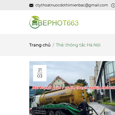
ctythoatnuocdothimienbac@gmail.com
Trang chủ
Thẻ:
thông tắc Hà Nội
21
03