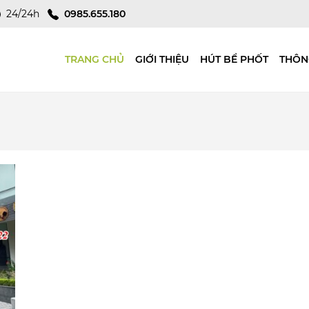
24/24h
0985.655.180
TRANG CHỦ
GIỚI THIỆU
HÚT BỂ PHỐT
THÔN