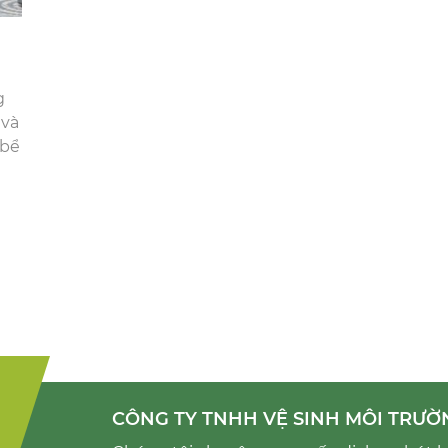
n
g
 và
 bể
CÔNG TY TNHH VỆ SINH MÔI TRƯỜ