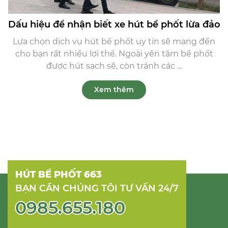
Dấu hiệu để nhận biết xe hút bể phốt lừa đảo
Lựa chọn dịch vụ hút bể phốt uy tín sẽ mang đến
cho bạn rất nhiều lợi thế. Ngoài yên tâm bể phốt
được hút sạch sẽ, còn tránh các ...
Xem thêm
HÚT BỂ PHỐT 663
BẠN CẦN CHÚNG TÔI TƯ VẤN 24/7
0985.655.180