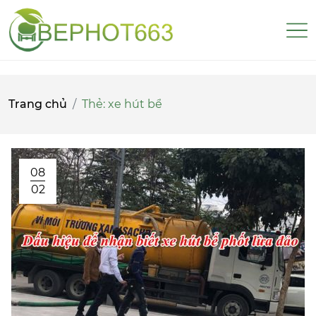
Trang chủ
Thẻ:
xe hút bể
08
02