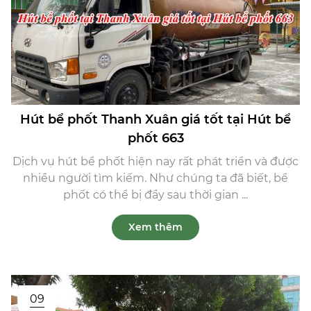
Hút bể phốt Thanh Xuân giá tốt tại Hút bể
phốt 663
Dịch vụ hút bể phốt hiện nay rất phát triển và được
nhiều người tìm kiếm. Như chúng ta đã biết, bể
phốt có thể bị đầy sau thời gian ...
Xem thêm
09