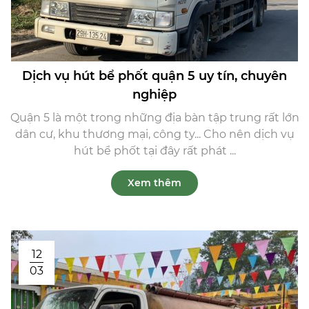
Dịch vụ hút bể phốt quận 5 uy tín, chuyên
nghiệp
Quận 5 là một trong những địa bàn tập trung rất lớn
dân cư, khu thương mại, công ty... Cho nên dịch vụ
hút bể phốt tại đây rất phát ...
Xem thêm
12
03