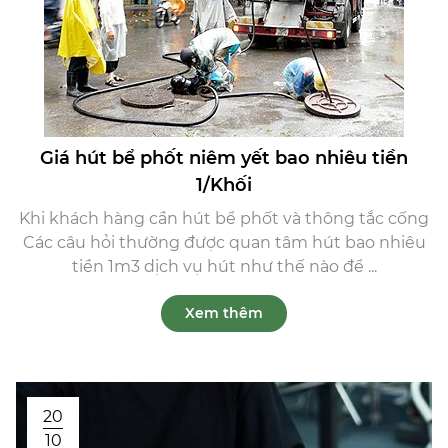
Giá hút bể phốt niêm yết bao nhiêu tiền
1/Khối
Khi khách hàng cần hút bể phốt và thông tắc cống
Các câu hỏi thường được quan tâm hút bao nhiêu
tiền 1m3 dịch vụ hút như thế nào để ...
Xem thêm
20
10