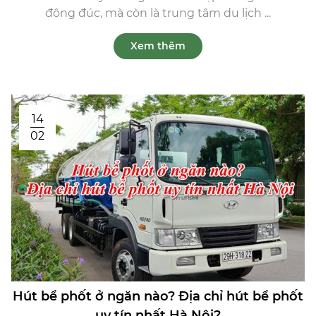
đông đúc, mà còn là trung tâm du lịch ...
Xem thêm
14
02
Hút bể phốt ở ngăn nào? Địa chỉ hút bể phốt
uy tín nhất Hà Nội?