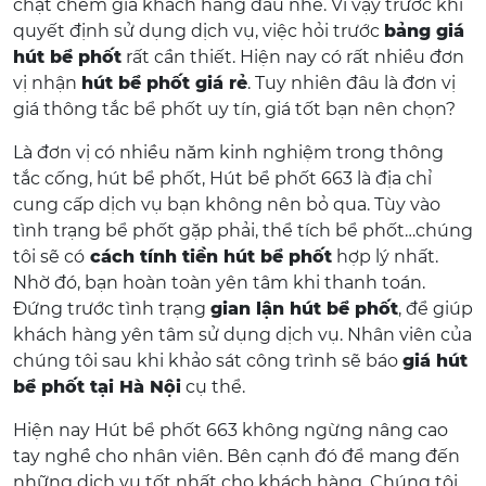
chặt chém giá khách hàng đâu nhé. Vì vậy trước khi
quyết định sử dụng dịch vụ, việc hỏi trước
bảng giá
hút bể phốt
rất cần thiết. Hiện nay có rất nhiều đơn
vị nhận
hút bể phốt giá rẻ
. Tuy nhiên đâu là đơn vị
giá thông tắc bể phốt uy tín, giá tốt bạn nên chọn?
Là đơn vị có nhiều năm kinh nghiệm trong thông
tắc cống, hút bể phốt, Hút bể phốt 663 là địa chỉ
cung cấp dịch vụ bạn không nên bỏ qua. Tùy vào
tình trạng bể phốt gặp phải, thể tích bể phốt…chúng
tôi sẽ có
cách tính tiền hút bể phốt
hợp lý nhất.
Nhờ đó, bạn hoàn toàn yên tâm khi thanh toán.
Đứng trước tình trạng
gian lận hút bể phốt
, để giúp
khách hàng yên tâm sử dụng dịch vụ. Nhân viên của
chúng tôi sau khi khảo sát công trình sẽ báo
giá hút
bể phốt tại Hà Nội
cụ thể.
Hiện nay Hút bể phốt 663 không ngừng nâng cao
tay nghề cho nhân viên. Bên cạnh đó để mang đến
những dịch vụ tốt nhất cho khách hàng. Chúng tôi