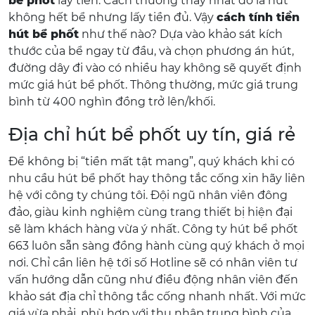
bể phốt
lấy tiền. Cách thường thấy nhất đó là hút
không hết bể nhưng lấy tiền đủ. Vậy
cách tính tiền
hút bể phốt
như thế nào? Dựa vào khảo sát kích
thước của bể ngay từ đầu, và chọn phương án hút,
đường dây đi vào có nhiều hay không sẽ quyết định
mức giá hút bể phốt. Thông thường, mức giá trung
bình từ 400 nghìn đồng trở lên/khối.
Địa chỉ hút bể phốt uy tín, giá rẻ
Để không bị “tiền mất tật mang”, quý khách khi có
nhu cầu hút bể phốt hay thông tắc cống xin hãy liên
hệ với công ty chúng tôi. Đội ngũ nhân viên đông
đảo, giàu kinh nghiệm cùng trang thiết bị hiện đại
sẽ làm khách hàng vừa ý nhất. Công ty hút bể phốt
663 luôn sẵn sàng đồng hành cùng quý khách ở mọi
nơi. Chỉ cần liên hệ tới số Hotline sẽ có nhân viên tư
vấn hướng dẫn cũng như điều động nhân viên đến
khảo sát địa chỉ thông tắc cống nhanh nhất. Với mức
giá vừa phải, phù hợp với thu nhập trung bình của