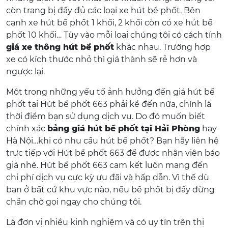
còn trang bị đầy đủ các loại xe hút bể phốt. Bên
cạnh xe hút bể phốt 1 khối, 2 khối còn có xe hút bể
phốt 10 khối… Tùy vào mỗi loại chúng tôi có cách tính
giá xe thông hút bể phốt
khác nhau. Trường hợp
xe có kích thước nhỏ thì giá thành sẽ rẻ hơn và
ngược lại.
Một trong những yếu tố ảnh hưởng đến giá hút bể
phốt tại Hút bể phốt 663 phải kể đến nữa, chính là
thời điểm bạn sử dụng dịch vụ. Do đó muốn biết
chính xác
bảng giá hút bể phốt tại Hải Phòng
hay
Hà Nội…khi có nhu cầu hút bể phốt? Bạn hãy liên hệ
trực tiếp với Hút bể phốt 663 để được nhận viên báo
giá nhé. Hút bể phốt 663 cam kết luôn mang đến
chi phí dịch vụ cực kỳ ưu đãi và hấp dẫn. Vì thế dù
bạn ở bất cứ khu vực nào, nếu bể phốt bị đầy đừng
chần chờ gọi ngay cho chúng tôi.
Là đơn vị nhiều kinh nghiệm và có uy tín trên thị