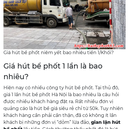
Giá hút bể phốt niêm yết bao nhiêu tiền 1/Khối?
Giá hút bể phốt 1 lần là bao
nhiêu?
Hiện nay có nhiều công ty hút bể phốt. Tại thủ đô,
giá 1 lần hút bể phốt Hà Nội là bao nhiêu là câu hỏi
được nhiều khách hàng đặt ra. Rất nhiều đơn vị
quảng cáo là hút bể giá siêu rẻ chỉ từ 50k. Tuy nhiên
khách hàng cần phải cẩn thận, đã có không ít lần
khách bị những đơn vị “dỏm” lừa đảo,
gian lận hút