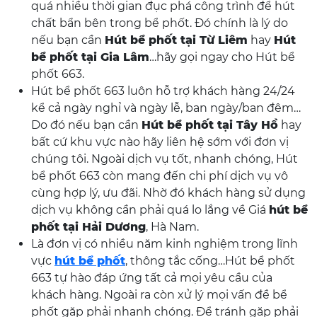
quá nhiều thời gian đục phá công trình để hút
chất bẩn bên trong bể phốt. Đó chính là lý do
nếu bạn cần
Hút bể phốt tại Từ Liêm
hay
Hút
bể phốt tại Gia Lâm
…hãy gọi ngay cho Hút bể
phốt 663.
Hút bể phốt 663 luôn hỗ trợ khách hàng 24/24
kể cả ngày nghỉ và ngày lễ, ban ngày/ban đêm…
Do đó nếu bạn cần
Hút bể phốt tại Tây Hồ
hay
bất cứ khu vực nào hãy liên hệ sớm với đơn vị
chúng tôi. Ngoài dịch vụ tốt, nhanh chóng, Hút
bể phốt 663 còn mang đến chi phí dịch vụ vô
cùng hợp lý, ưu đãi. Nhờ đó khách hàng sử dụng
dịch vụ không cần phải quá lo lắng về Giá
hút bể
phốt tại Hải Dương
, Hà Nam.
Là đơn vị có nhiều năm kinh nghiệm trong lĩnh
vực
hút bể phốt
, thông tắc cống…Hút bể phốt
663 tự hào đáp ứng tất cả mọi yêu cầu của
khách hàng. Ngoài ra còn xử lý mọi vấn đề bể
phốt gặp phải nhanh chóng. Để tránh gặp phải