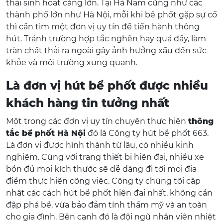
thải sinh hoạt càng lớn. Tại Hà Nam cũng như các
thành phố lớn như Hà Nội, mỗi khi bể phốt gặp sự cố
thì cần tìm một đơn vị uy tín để tiến hành thông
hút. Tránh trường hợp tắc nghẽn hay quá đầy, làm
tràn chất thải ra ngoài gây ảnh hưởng xấu đến sức
khỏe và môi trường xung quanh.
Là đơn vị hút bể phốt được nhiều
khách hàng tin tưởng nhất
Một trong các đơn vị uy tín chuyên thực hiện
thông
tắc bể phốt Hà Nội
đó là Công ty hút bể phốt 663.
Là đơn vị được hình thành từ lâu, có nhiều kinh
nghiệm. Cùng với trang thiết bị hiện đại, nhiều xe
bồn đủ mọi kích thước sẽ dễ dàng đi tới mọi địa
điểm thực hiện công việc. Công ty chúng tôi cập
nhật các cách hút bể phốt hiện đại nhất, không cần
đập phá bể, vừa bảo đảm tính thẩm mỹ và an toàn
cho gia đình. Bên cạnh đó là đội ngũ nhân viên nhiệt