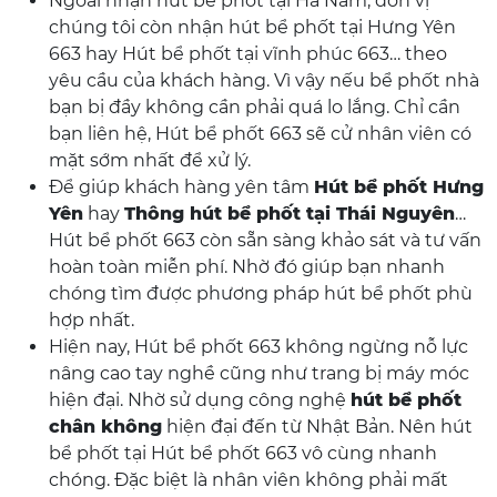
Ngoài nhận hút bể phốt tại Hà Nam, đơn vị
chúng tôi còn nhận hút bể phốt tại Hưng Yên
663 hay Hút bể phốt tại vĩnh phúc 663… theo
yêu cầu của khách hàng. Vì vậy nếu bể phốt nhà
bạn bị đầy không cần phải quá lo lắng. Chỉ cần
bạn liên hệ, Hút bể phốt 663 sẽ cử nhân viên có
mặt sớm nhất để xử lý.
Để giúp khách hàng yên tâm
Hút bể phốt Hưng
Yên
hay
Thông hút bể phốt tại Thái Nguyên
…
Hút bể phốt 663 còn sẵn sàng khảo sát và tư vấn
hoàn toàn miễn phí. Nhờ đó giúp bạn nhanh
chóng tìm được phương pháp hút bể phốt phù
hợp nhất.
Hiện nay, Hút bể phốt 663 không ngừng nỗ lực
nâng cao tay nghề cũng như trang bị máy móc
hiện đại. Nhờ sử dụng công nghệ
hút bể phốt
chân không
hiện đại đến từ Nhật Bản. Nên hút
bể phốt tại Hút bể phốt 663 vô cùng nhanh
chóng. Đặc biệt là nhân viên không phải mất