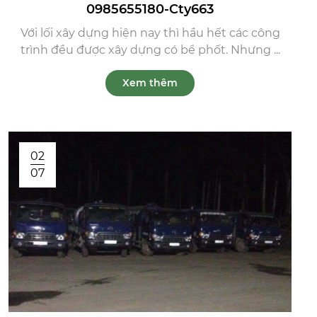
0985655180-Cty663
Với lối xây dựng hiện nay thì hầu hết các công
trình đều được xây dựng có bể phốt. Nhưng ...
Xem thêm
02
07