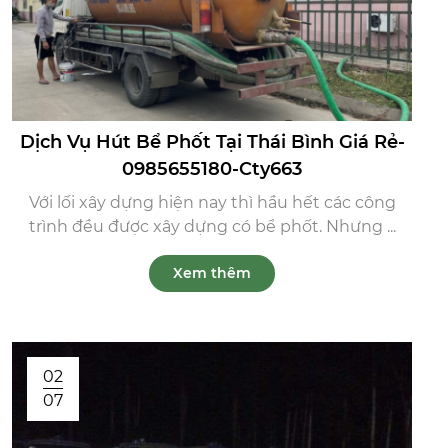
Dịch Vụ Hút Bể Phốt Tại Thái Bình Giá Rẻ-
0985655180-Cty663
Với lối xây dựng hiện nay thì hầu hết các công
trình đều được xây dựng có bể phốt. Nhưng ...
Xem thêm
02
07