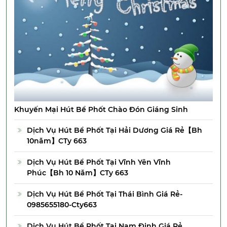
Khuyến Mại Hút Bể Phốt Chào Đón Giáng Sinh
Dịch Vụ Hút Bể Phốt Tại Hải Dương Giá Rẻ【Bh
10năm】CTy 663
Dịch Vụ Hút Bể Phốt Tại Vĩnh Yên Vĩnh
Phúc【Bh 10 Năm】CTy 663
Dịch Vụ Hút Bể Phốt Tại Thái Bình Giá Rẻ-
0985655180-Cty663
Dịch Vụ Hút Bể Phốt Tại Nam Định Giá Rẻ