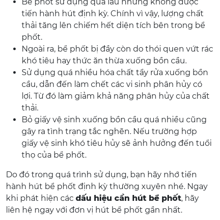
Bể phốt sử dụng quá lâu nhưng không được
tiến hành hút định kỳ. Chính vì vậy, lượng chất
thải tăng lên chiếm hết diện tích bên trong bể
phốt.
Ngoài ra, bể phốt bị đầy còn do thói quen vứt rác
khó tiêu hay thức ăn thừa xuống bồn cầu.
Sử dụng quá nhiều hóa chất tẩy rửa xuống bồn
cầu, dẫn đến làm chết các vi sinh phân hủy có
lợi. Từ đó làm giảm khả năng phân hủy của chất
thải.
Bỏ giấy vệ sinh xuống bồn cầu quá nhiều cũng
gây ra tình trạng tắc nghẽn. Nếu trường hợp
giấy vệ sinh khó tiêu hủy sẽ ảnh hưởng đến tuổi
thọ của bể phốt.
Do đó trong quá trình sử dụng, bạn hãy nhớ tiến
hành hút bể phốt định kỳ thường xuyên nhé. Ngay
khi phát hiện các
dấu hiệu cần hút bể phốt
, hãy
liên hệ ngay với đơn vị hút bể phốt gần nhất.