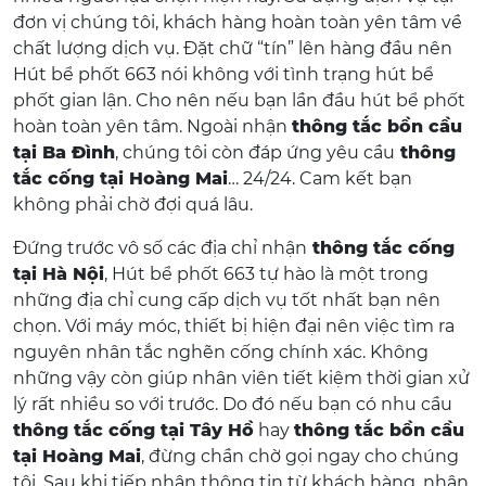
đơn vị chúng tôi, khách hàng hoàn toàn yên tâm về
chất lượng dịch vụ. Đặt chữ “tín” lên hàng đầu nên
Hút bể phốt 663 nói không với tình trạng hút bể
phốt gian lận. Cho nên nếu bạn lần đầu hút bể phốt
hoàn toàn yên tâm. Ngoài nhận
thông tắc bồn cầu
tại Ba Đình
, chúng tôi còn đáp ứng yêu cầu
thông
tắc cống tại Hoàng Mai
… 24/24. Cam kết bạn
không phải chờ đợi quá lâu.
Đứng trước vô số các địa chỉ nhận
thông tắc cống
tại Hà Nội
, Hút bể phốt 663 tự hào là một trong
những địa chỉ cung cấp dịch vụ tốt nhất bạn nên
chọn. Với máy móc, thiết bị hiện đại nên việc tìm ra
nguyên nhân tắc nghẽn cống chính xác. Không
những vậy còn giúp nhân viên tiết kiệm thời gian xử
lý rất nhiều so với trước. Do đó nếu bạn có nhu cầu
thông tắc cống tại Tây Hồ
hay
thông tắc bồn cầu
tại Hoàng Mai
, đừng chần chờ gọi ngay cho chúng
tôi. Sau khi tiếp nhận thông tin từ khách hàng, nhân