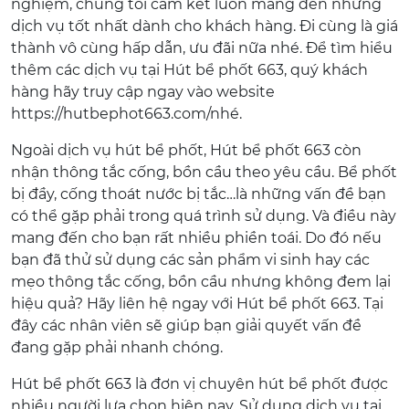
nghiệm, chúng tôi cam kết luôn mang đến những
dịch vụ tốt nhất dành cho khách hàng. Đi cùng là giá
thành vô cùng hấp dẫn, ưu đãi nữa nhé. Để tìm hiểu
thêm các dịch vụ tại Hút bể phốt 663, quý khách
hàng hãy truy cập ngay vào website
https://hutbephot663.com/nhé.
Ngoài dịch vụ hút bể phốt, Hút bể phốt 663 còn
nhận thông tắc cống, bồn cầu theo yêu cầu. Bể phốt
bị đầy, cống thoát nước bị tắc…là những vấn đề bạn
có thể gặp phải trong quá trình sử dụng. Và điều này
mang đến cho bạn rất nhiều phiền toái. Do đó nếu
bạn đã thử sử dụng các sản phẩm vi sinh hay các
mẹo thông tắc cống, bồn cầu nhưng không đem lại
hiệu quả? Hãy liên hệ ngay với Hút bể phốt 663. Tại
đây các nhân viên sẽ giúp bạn giải quyết vấn đề
đang gặp phải nhanh chóng.
Hút bể phốt 663 là đơn vị chuyên hút bể phốt được
nhiều người lựa chọn hiện nay. Sử dụng dịch vụ tại