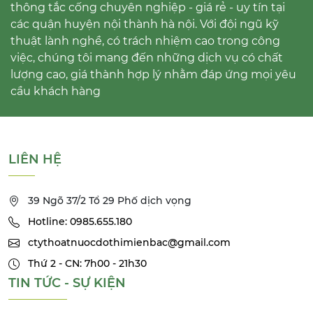
thông tắc cống chuyên nghiệp - giá rẻ - uy tín tại
các quận huyện nội thành hà nội. Với đội ngũ kỹ
thuật lành nghề, có trách nhiệm cao trong công
việc, chúng tôi mang đến những dịch vụ có chất
lượng cao, giá thành hợp lý nhằm đáp ứng mọi yêu
cầu khách hàng
LIÊN HỆ
39 Ngõ 37/2 Tổ 29 Phố dịch vọng
Hotline: 0985.655.180
ctythoatnuocdothimienbac@gmail.com
Thứ 2 - CN: 7h00 - 21h30
TIN TỨC - SỰ KIỆN