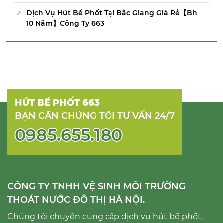
Dịch Vụ Hút Bể Phốt Tại Bắc Giang Giá Rẻ【Bh
10 Năm】Công Ty 663
HÚT BỂ PHỐT 663
BẠN CẦN CHÚNG TÔI TƯ VẤN 24/7
0985.655.180
CÔNG TY TNHH VỆ SINH MÔI TRƯỜNG
THOÁT NƯỚC ĐÔ THỊ HÀ NỘI.
Chúng tôi chuyên cung cấp dịch vụ hút bể phốt,