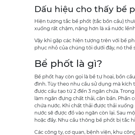
Dấu hiệu cho thấy bể p
Hiện tượng tắc bể phốt (tắc bồn cầu) thư
xuống rất chậm, nặng hơn là xả nước lề
Vậy khi gặp các hiện tượng trên với bể ph
phục nhỏ của chúng tôi dưới đây, nó thể s
Bể phốt là gì?
Bể phốt hay còn gọi là bể tự hoại, bồn cầu.
đình. Tùy theo nhu cầu sử dụng mà kích 
được cấu tạo từ 2 đến 3 ngăn chứa. Trong
làm ngăn đựng chất thải, cặn bẩn. Phần cò
chứa nước. Khi chất thải được thải xuống
nước sẽ được đổ vào ngăn còn lại. Sau một
hoặc đầy. Nhu cầu thông bể phốt bị tắc h
Các công ty, cơ quan, bệnh viện, khu côn