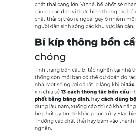
chất thải càng lớn. Vì thế, bể phốt sẽ nh
cần có các đơn vị thực hiện thông tắc bể 
chất thải bị trào ra ngoài gây ô nhiễm mô
người dân sinh sống các khu vực lân cận.
Bí kíp thông bồn cầ
chóng
Tình trạng bồn cầu bị tắc nghẽn tại nhà t
thống còn mới bạn có thể dự đoán do rác r
nhà. Một số người đã rất lo lắng khi bị
tắc
xin chia sẻ
13 cách thông tắc bồn cầu
nh
phốt bằng băng dính
, hay
cách dùng bộ
dụng lâu năm, xuống cấp thì có khả năng 
bể phốt uy tín để khắc phục xử lý. Đặc bi
Thường các chất thải hay bám vào thành
nghẽn.