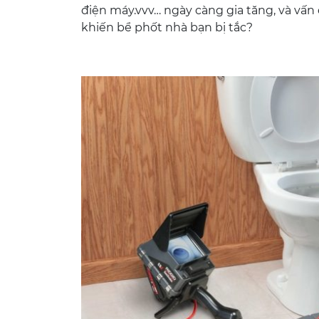
điện máy.vvv… ngày càng gia tăng, và vấn đ
khiến bể phốt nhà bạn bị tắc?