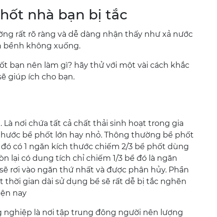
hốt nhà bạn bị tắc
ờng rất rõ ràng và dễ dàng nhận thấy như xả nước
nh bềnh không xuống.
ốt bạn nên làm gì? hãy thử với một vài cách khắc
ẽ giúp ích cho bạn.
 Là nơi chứa tất cả chất thải sinh hoạt trong gia
thước bể phốt lớn hay nhỏ. Thông thường bể phốt
 đó có 1 ngăn kích thước chiếm 2/3 bể phốt dùng
n lại có dung tích chỉ chiếm 1/3 bể đó là ngăn
 sẽ rơi vào ngăn thứ nhất và được phân hủy. Phần
 thời gian dài sử dụng bể sẽ rất dễ bị tắc nghẽn
iện nay
g nghiệp là nơi tập trung đông người nên lượng