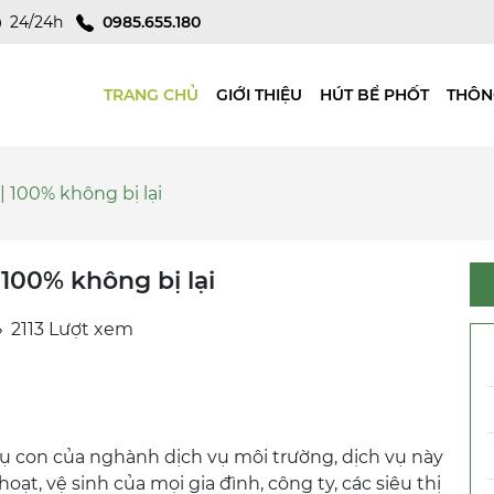
24/24h
0985.655.180
TRANG CHỦ
GIỚI THIỆU
HÚT BỂ PHỐT
THÔN
| 100% không bị lại
 100% không bị lại
2113 Lượt xem
 vụ con của nghành dịch vụ môi trường, dịch vụ này
oạt, vệ sinh của mọi gia đình, công ty, các siêu thị