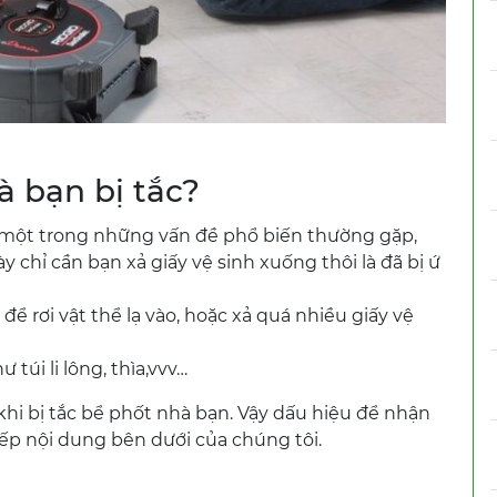
à bạn bị tắc?
 một trong những vấn đề phổ biến thường gặp,
y chỉ cần bạn xả giấy vệ sinh xuống thôi là đã bị ứ
 để rơi vật thể lạ vào, hoặc xả quá nhiều giấy vệ
 túi li lông, thìa,vvv…
khi bị tắc bể phốt nhà bạn. Vậy dấu hiệu để nhận
iếp nội dung bên dưới của chúng tôi.