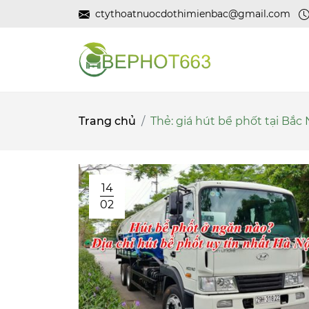
ctythoatnuocdothimienbac@gmail.com
Trang chủ
Thẻ:
giá hút bể phốt tại Bắc
14
02