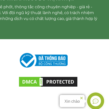
 phốt, thông tắc cống chuyên nghiệp - giá rẻ -
i. Với đội ngũ kỹ thuật lành nghề, có trách nhiệm
những dịch vụ có chất lượng cao, giá thành hợp lý
Xin chào