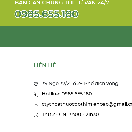
BẠN CẦN CHÚNG TÔI TƯ VẤN 24/7
0985.655.180
LIÊN HỆ
39 Ngõ 37/2 Tổ 29 Phố dịch vọng
Hotline: 0985.655.180
ctythoatnuocdothimienbac@gmail.
Thứ 2 - CN: 7h00 - 21h30