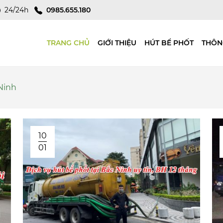
24/24h
0985.655.180
TRANG CHỦ
GIỚI THIỆU
HÚT BỂ PHỐT
THÔN
 Ninh
10
01