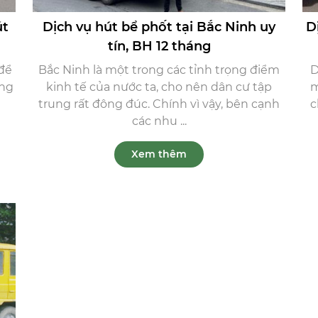
út
Dịch vụ hút bể phốt tại Bắc Ninh uy
D
tín, BH 12 tháng
 để
Bắc Ninh là một trong các tỉnh trọng điểm
D
ồng
kinh tế của nước ta, cho nên dân cư tập
m
trung rất đông đúc. Chính vì vậy, bên cạnh
c
các nhu ...
Xem thêm