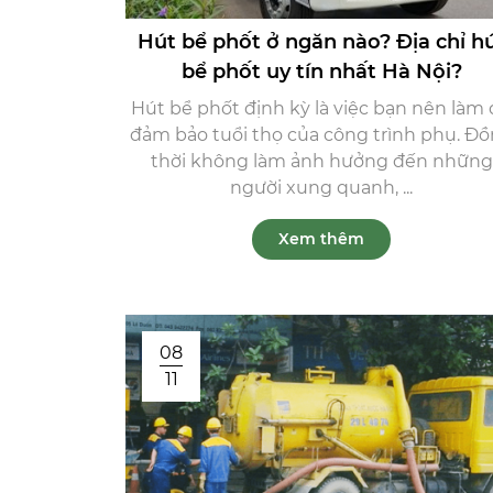
Hút bể phốt ở ngăn nào? Địa chỉ h
bể phốt uy tín nhất Hà Nội?
Hút bể phốt định kỳ là việc bạn nên làm
đảm bảo tuổi thọ của công trình phụ. Đ
thời không làm ảnh hưởng đến những
người xung quanh, ...
Xem thêm
08
11