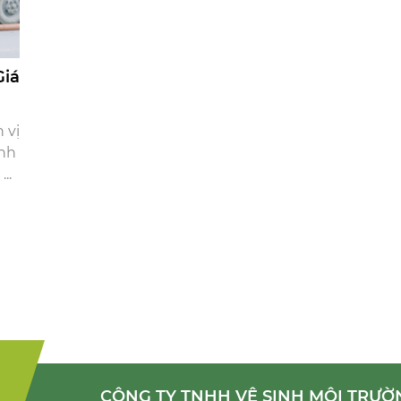
Giá
 vị
ành
..
CÔNG TY TNHH VỆ SINH MÔI TRƯỜ