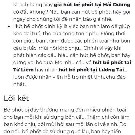
khách hàng. Vậy
giá hút bể phốt tại Hải Dương
có đắt không? Nếu bạn cần hút bể phốt, hãy gọi
ngay cho chúng tôi để nhận báo giá nhé.
Hút bể phốt định kỳ là việc bạn nên làm để giúp
kéo dài tuổi thọ của công trình phụ. Đồng thời
còn giúp bạn tránh được các phiền toái như bồn
cầu bị tắc, mùi hôi khó chịu… Chính vì vậy khi
phát hiện các dấu hiệu cần hút bể phốt, bạn hãy
đừng vội bỏ qua. Mọi nhu cầu về
hút bể phốt tại
Từ Liêm
hay nhận
hút bể phốt tại Lương Tài
…
luôn được nhân viên hỗ trợ nhiệt tình, chu đáo
nhất.
Lời kết
Bể phốt bị đầy thường mang đến nhiều phiền toái
cho bạn mỗi khi sử dụng bồn câu. Thậm chí còn làm
bạn khó chịu, bởi mùi hôi sau mỗi lần đi vệ sinh. Do
đó nếu bể phốt đã sử dụng quá lâu, bạn hãy tiến