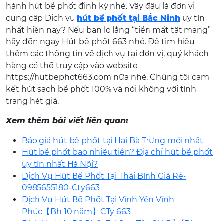
hành hút bể phốt định kỳ nhé. Vậy đâu là đơn vị
cung cấp Dịch vụ
hút bể phốt tại Bắc Ninh
uy tín
nhất hiện nay? Nếu bạn lo lắng “tiền mất tật mang”
hãy đến ngay Hút bể phốt 663 nhé. Để tìm hiểu
thêm các thông tin về dịch vụ tại đơn vị, quý khách
hàng có thể truy cập vào website
https://hutbephot663.com nữa nhé. Chúng tôi cam
kết hút sạch bể phốt 100% và nói không với tình
trạng hét giá.
Xem thêm bài viết liên quan:
Báo giá hút bể phốt tại Hai Bà Trưng mới nhất
Hút bể phốt bao nhiêu tiền? Địa chỉ hút bể phốt
uy tín nhất Hà Nội?
Dịch Vụ Hút Bể Phốt Tại Thái Bình Giá Rẻ-
0985655180-Cty663
Dịch Vụ Hút Bể Phốt Tại Vĩnh Yên Vĩnh
Phúc【Bh 10 năm】CTy 663