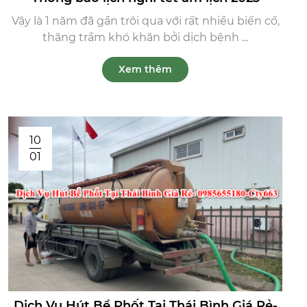
Vậy là 1 năm đã gần trôi qua với rất nhiều biến cố,
thăng trầm khó khăn bởi dịch bệnh ...
Xem thêm
10
01
Dịch Vụ Hút Bể Phốt Tại Thái Bình Giá Rẻ-