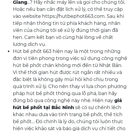
Giang
…? Hãy nhấc máy lên và gọi cho chúng tôi.
Hoặc nếu bạn cần đặt lịch xử lý, có thể truy cập
vào website https://hutbephot663.com. Sau khi
tiếp nhận thông tin từ phía khách hàng, nhân
viên của chúng tôi sẽ xử lý đúng thời gian đã
hẹn. Cam kết bạn vô cùng hài lòng về chất
lượng dịch vụ.
Hút bể phốt 663 hiện nay là một trong những
đơn vị tiên phong trong việc sử dụng công nghệ
hút bể phốt chân không mới đến từ Nhật Bản.
Vì thế thời gian hút được rút ngắn rất nhiều và
đặc biệt là không gây mùi hôi khó chịu trong
quá trình xử lý. Cho nên thay vì lựa chọn phương
pháp hút bể phốt thông qua lỗ phá, bạn hãy
đừng bỏ qua công nghệ này nhé. Hiện nay
giá
hút bể phốt tại Bắc Ninh
sẽ có sự chênh lệch
khác nhau dựa vào tình trạng bể phốt, thể tích
bể phốt… Đó chính là lý do, chúng tôi luôn thực
hiện việc khảo sát và báo giá dịch vụ chi tiết cho