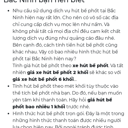
Nhu cầu sử dụng dịch vụ hút bể phốt tại Bắc
Ninh hiện nay rất lớn. Cho nên có vô số các địa
chỉ cung cấp dịch vụ mọc lên như nấm. Và
không phải tất cả mọi địa chỉ đều cam kết chất
lượng dịch vụ đúng như quảng cáo đâu nhé.
Bên cạnh đó, cách tính tiền hút bể phốt cũng
khác nhau. Vậy có bao nhiêu hình thức hút bể
phốt tại Bắc Ninh hiện nay?
Tính giá hút bể phốt theo
xe hút bể phốt
. Và tất
nhiên
giá xe hút bể phốt 2 khối
sẽ khác so với
giá xe hút bể phốt 6 khối
…
Tính hút bể phốt theo mét khối tùy thuộc vào
thể tích bể phốt nhà bạn. Do đó, nếu bạn muốn
yên tâm khi thanh toán. Hãy hỏi
giá hút bể
phốt bao nhiêu 1 khối
trước nhé.
Hình thức hút bể phốt trọn gói. Đây là một trong
những hình thức thanh toán được nhiều người
lựa chọn hiện nay. Bởi ngoài tránh được tình