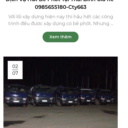
0985655180-Cty663
Với lối xây dựng hiện nay thì hầu hết các công
trình đều được xây dựng có bể phốt. Nhưng ...
Xem thêm
02
07