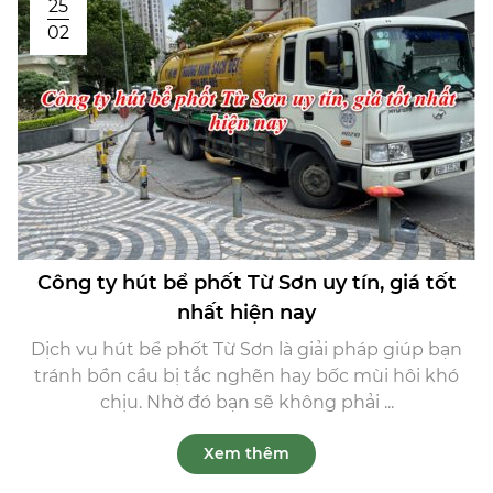
25
02
Công ty hút bể phốt Từ Sơn uy tín, giá tốt
nhất hiện nay
Dịch vụ hút bể phốt Từ Sơn là giải pháp giúp bạn
tránh bồn cầu bị tắc nghẽn hay bốc mùi hôi khó
chịu. Nhờ đó bạn sẽ không phải ...
Xem thêm