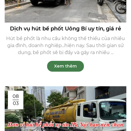
Dịch vụ hút bể phốt Uông Bí uy tín, giá rẻ
Hút bể phốt là nhu cầu không thể thiếu của nhiều
gia đình, doanh nghiệp...hiện nay. Sau thời gian sử
dụng, bể phốt sẽ bị đầy và gây ra nhiều ...
Xem thêm
08
03