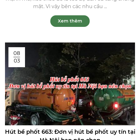
mặt. Vì vậy bên các nhu cầu ...
Xem thêm
08
03
Hút bể phốt 663: Đơn vị hút bể phốt uy tín tại