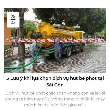
25
02
5 Lưu ý khi lựa chọn dịch vụ hút bể phốt tại
Sài Gòn
Dịch vụ hút bể phốt chắc chắn không còn xa lạ với
chúng ta hiện nay nữa. Với sự trang bị thiết bị, máy
móc hiện đại nên thời gian xử ...