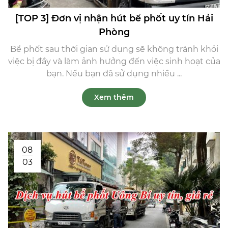
[TOP 3] Đơn vị nhận hút bể phốt uy tín Hải
Phòng
Bể phốt sau thời gian sử dụng sẽ không tránh khỏi
việc bị đầy và làm ảnh hưởng đến việc sinh hoạt của
bạn. Nếu bạn đã sử dụng nhiều ...
Xem thêm
08
03