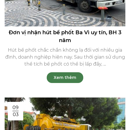
Đơn vị nhận hút bể phốt Ba Vì uy tín, BH 3
năm
Hút bể phốt chắc chắn không lạ đối với nhiều gia
đình, doanh nghiệp hiện nay. Sau thời gian sử dụng
thể tích bể phốt có thể bị lấp đầy, ...
Xem thêm
09
03