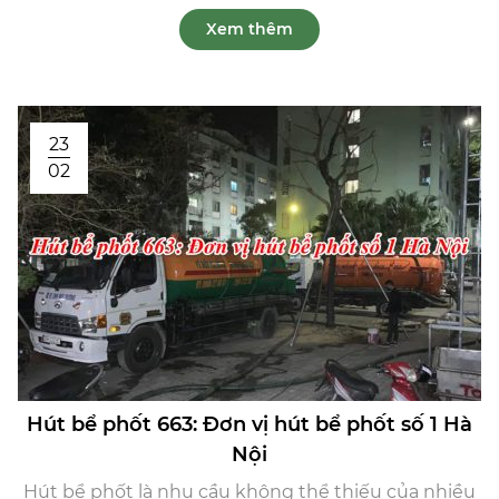
Xem thêm
23
02
Hút bể phốt 663: Đơn vị hút bể phốt số 1 Hà
Nội
Hút bể phốt là nhu cầu không thể thiếu của nhiều