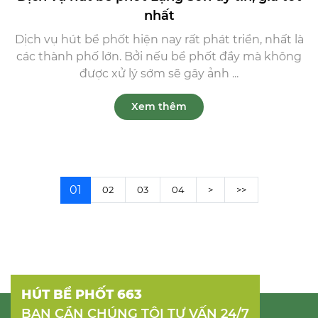
nhất
Dịch vụ hút bể phốt hiện nay rất phát triển, nhất là
các thành phố lớn. Bởi nếu bể phốt đầy mà không
được xử lý sớm sẽ gây ảnh ...
Xem thêm
01
02
03
04
>
>>
HÚT BỂ PHỐT 663
BẠN CẦN CHÚNG TÔI TƯ VẤN 24/7