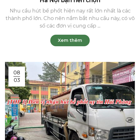
Hà Nội bạn nên chọn
Nhu cầu hút bể phốt hiện nay rất lớn nhất là các
thành phố lớn. Cho nên nắm bắt nhu cầu này, có vô
số các đơn vị cung cấp ...
Xem thêm
08
03