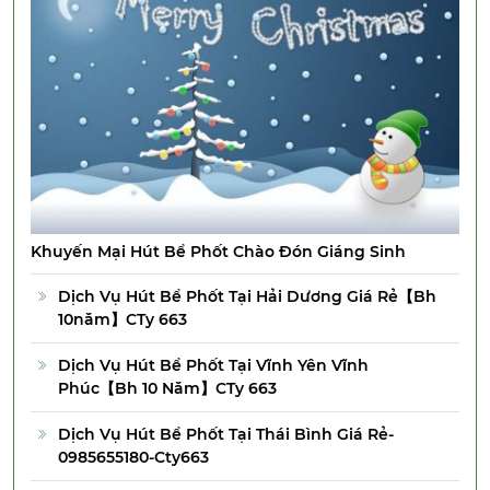
Khuyến Mại Hút Bể Phốt Chào Đón Giáng Sinh
Dịch Vụ Hút Bể Phốt Tại Hải Dương Giá Rẻ【Bh
10năm】CTy 663
Dịch Vụ Hút Bể Phốt Tại Vĩnh Yên Vĩnh
Phúc【Bh 10 Năm】CTy 663
Dịch Vụ Hút Bể Phốt Tại Thái Bình Giá Rẻ-
0985655180-Cty663