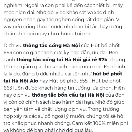
nghiệm. Ngoài ra còn phải kể đến các thiết bị, máy
móc hiện đại. Nhờ đó, việc khảo sát và xác định
nguyên nhân gây tắc nghẽn cống rất đơn giản. Vì
vậy nếu cống thoát nước nhà bạn bị tắc, hãy đừng
chần chờ gọi ngay cho chúng tôi nhé.
Dịch vụ
thông tắc cống Hà Nội
của Hút bể phốt
663 còn có giá thành cực kỳ hấp dẫn, ưu đãi. Bên
cạnh
thông tắc cống tại Hà Nội giá rẻ 97k
, chúng
tôi còn giảm giá cho khách hàng nữa nhé. Đó chính
là lý do, đứng trước nhiều cái tên như
hút bể phốt
tại Hà Nội Alo
hay Hút bể phốt 555… Hút bể phốt
663 luôn được khách hàng tin tưởng lựa chọn. Hiện
nay dịch vụ
thông tắc bồn cầu tại Hà Nội
của đơn
vị còn có chính sách bảo hành dài hạn. Nhờ đó giúp
bạn yên tâm về chất lượng dịch vụ. Trong trường
hợp xảy ra các sự cố ngoài ý muốn, chúng tôi sẽ hỗ
trợ khắc phục nhanh chóng. Cam kết 100% miễn phí
và không để bạn phải chờ đợi quá lâu.