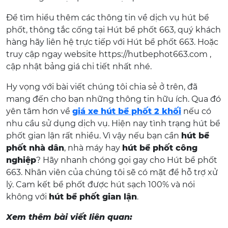
Để tìm hiểu thêm các thông tin về dịch vụ hút bể
phốt, thông tắc cống tại Hút bể phốt 663, quý khách
hàng hãy liên hệ trực tiếp với Hút bể phốt 663. Hoặc
truy cập ngay website https://hutbephot663.com ,
cập nhật bảng giá chi tiết nhất nhé.
Hy vọng với bài viết chúng tôi chia sẻ ở trên, đã
mang đến cho bạn những thông tin hữu ích. Qua đó
yên tâm hơn về
giá xe hút bể phốt 2 khối
nếu có
nhu cầu sử dụng dịch vụ. Hiện nay tình trạng hút bể
phốt gian lận rất nhiều. Vì vậy nếu bạn cần
hút bể
phốt nhà dân
, nhà máy hay
hút bể phốt công
nghiệp
? Hãy nhanh chóng gọi gay cho Hút bể phốt
663. Nhân viên của chúng tôi sẽ có mặt để hỗ trợ xử
lý. Cam kết bể phốt được hút sạch 100% và nói
không với
hút bể phốt gian lận
.
Xem thêm bài viết liên quan: