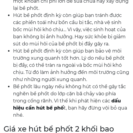
một khoản chi phí lớn để sửa chữa hay xây dựng
lại bể phốt.
Hút bể phốt định kỳ còn giúp bạn tránh được
các phiền toái như bồn cầu bị tắc, nhà vệ sinh
bốc mùi hôi khó chịu… Vì vậy, việc sinh hoạt của
bạn không bị ảnh hưởng. Hay sức khỏe bị giảm
sút do mùi hôi của bể phốt bị đầy gây ra.
Hút bể phốt định kỳ còn giúp bạn bảo vệ môi
trường xung quanh tốt hơn. Lý do nếu bể phốt
bị đầy, có thể tràn ra ngoài và bốc mùi hôi khó
chịu. Từ đó làm ảnh hưởng đến môi trường cũng
như những người xung quanh.
Bể phốt lâu ngày nếu không hút có thể gây tắc
nghẽn bể phốt do lớp cặn bã chảy vào phía
trong cống rãnh. Vì thế khi phát hiện các
dấu
hiệu cần hút bể phố
t, bạn hãy đừng vội bỏ qua
nhé.
Giá xe hút bể phốt 2 khối bao