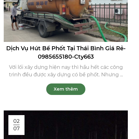
Dịch Vụ Hút Bể Phốt Tại Thái Bình Giá Rẻ-
0985655180-Cty663
Với lối xây dựng hiện nay thì hầu hết các công
trình đều được xây dựng có bể phốt. Nhưng ...
Xem thêm
02
07