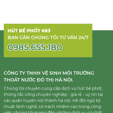
HÚT BỂ PHỐT 663
BẠN CẦN CHÚNG TÔI TƯ VẤN 24/7
0985.655.180
CÔNG TY TNHH VỆ SINH MÔI TRƯỜNG
THOÁT NƯỚC ĐÔ THỊ HÀ NỘI.
Chúng tôi chuyên cung cấp dịch vụ hút bể phốt,
thông tắc cống chuyên nghiệp - giá rẻ - uy tín tại
các quận huyện nội thành hà nội. Với đội ngũ kỹ
thuật lành nghề, có trách nhiệm cao trong công
việc, chúng tôi mang đến những dịch vụ có chất