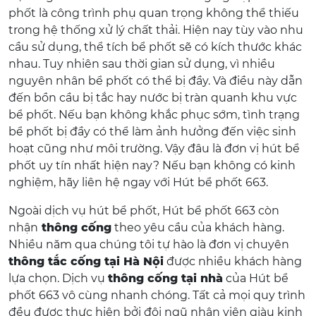
phốt là công trình phụ quan trọng không thể thiếu
trong hệ thống xử lý chất thải. Hiện nay tùy vào nhu
cầu sử dụng, thể tích bể phốt sẽ có kích thước khác
nhau. Tuy nhiên sau thời gian sử dụng, vì nhiều
nguyên nhân bể phốt có thể bị đầy. Và điều này dẫn
đến bồn cầu bị tắc hay nước bị tràn quanh khu vực
bể phốt. Nếu bạn không khắc phục sớm, tình trạng
bể phốt bị đầy có thể làm ảnh hưởng đến việc sinh
hoạt cũng như môi trường. Vậy đâu là đơn vị hút bể
phốt uy tín nhất hiện nay? Nếu bạn không có kinh
nghiệm, hãy liên hệ ngay với Hút bể phốt 663.
Ngoài dịch vụ hút bể phốt, Hút bể phốt 663 còn
nhận
thông cống
theo yêu cầu của khách hàng.
Nhiều năm qua chúng tôi tự hào là đơn vị chuyên
thông tắc cống tại Hà Nội
được nhiều khách hàng
lựa chọn. Dịch vụ
thông cống tại nhà
của Hút bể
phốt 663 vô cùng nhanh chóng. Tất cả mọi quy trình
đều được thực hiện bởi đội ngũ nhân viên giàu kinh