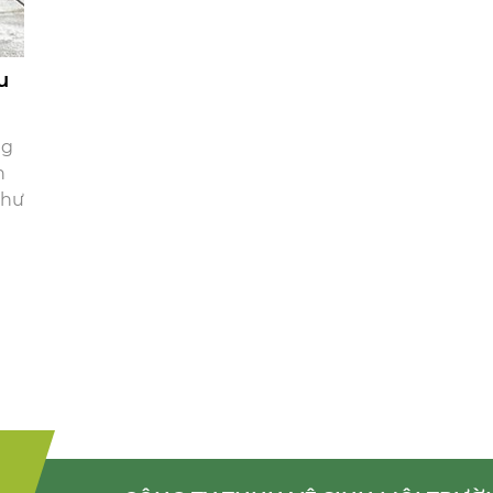
u
ng
n
như