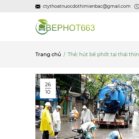
ctythoatnuocdothimienbac@gmail.com
Trang chủ
Thẻ:
hút bể phốt tại thái thị
26
10