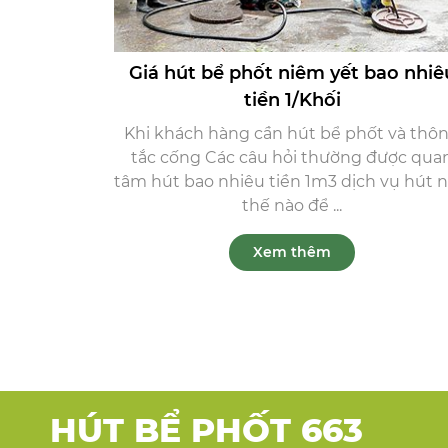
Giá hút bể phốt niêm yết bao nhiê
tiền 1/Khối
Khi khách hàng cần hút bể phốt và thô
tắc cống Các câu hỏi thường được qua
tâm hút bao nhiêu tiền 1m3 dịch vụ hút 
thế nào để ...
Xem thêm
HÚT BỂ PHỐT 663