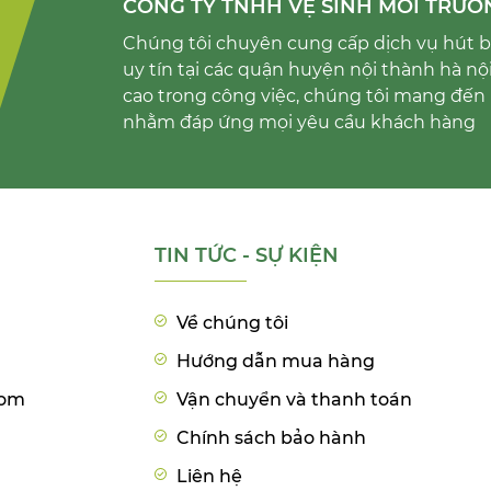
CÔNG TY TNHH VỆ SINH MÔI TRƯỜ
Chúng tôi chuyên cung cấp dịch vụ hút bể
uy tín tại các quận huyện nội thành hà nộ
cao trong công việc, chúng tôi mang đến 
nhằm đáp ứng mọi yêu cầu khách hàng
TIN TỨC - SỰ KIỆN
Về chúng tôi
Hướng dẫn mua hàng
com
Vận chuyển và thanh toán
Chính sách bảo hành
Liên hệ