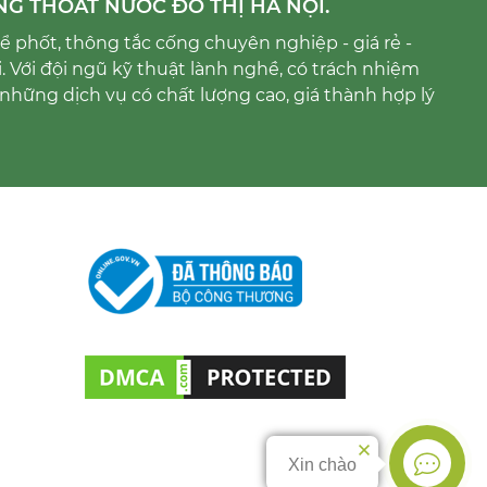
NG THOÁT NƯỚC ĐÔ THỊ HÀ NỘI.
 phốt, thông tắc cống chuyên nghiệp - giá rẻ -
i. Với đội ngũ kỹ thuật lành nghề, có trách nhiệm
những dịch vụ có chất lượng cao, giá thành hợp lý
Xin chào