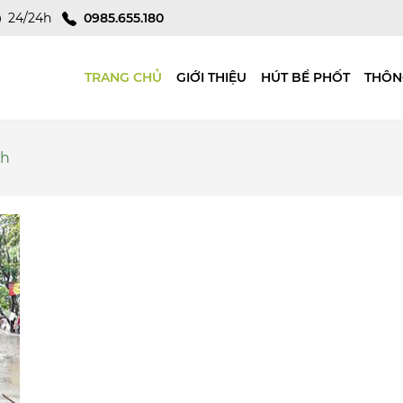
24/24h
0985.655.180
TRANG CHỦ
GIỚI THIỆU
HÚT BỂ PHỐT
THÔN
nh