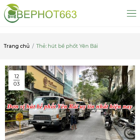
Trang chủ
Thẻ:
hút bể phốt Yên Bái
12
03