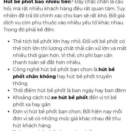
Hút bể phốt bao nhiêu tiền
? Đây chắc chắn là câu
hỏi, mà rất nhiều khách hàng đều rất quan tâm. Tuy
nhiên để trả lời chính xác cho bạn sẽ rất khó. Bởi giá
dịch vụ còn phụ thuộc vào nhiều yếu tố khác nhau.
Trong đó phải kể đến:
Thể tích bể phốt lớn hay nhỏ. Đối với bể phốt có
thể tích lớn thì lượng chất thải cần xử lớn và mất
nhiều thời gian hơn. Vì thế, chi phí bạn cần
thanh toán sẽ đắt hơn nhiều.
Công nghệ hút bể phốt bạn chọn là
hút bể
phốt chân không
hay hút bể phốt truyền
thống
Thời điểm hút bể phốt là ban ngày hay ban đêm
Khoảng cách từ
xe hút bể phốt
đến vị trí bể
phốt xa hay gần
Đơn vị hút bể phốt bạn chọn. Bởi hiện nay mỗi
đơn vị sẽ có những mức giá khác nhau để thu
hút khách hàng.