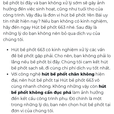
bể phốt bị đầy và bạn không xử lý sớm sẽ gây ảnh
hưởng đến việc sinh hoạt, cũng như tuổi thọ của
công trình. Vậy đâu là đơn vị hút bể phốt Yên Bái uy
tín nhất hiện nay? Nếu bạn không có kinh nghiệm,
hãy đến ngay Hút bể phốt 663 nhé. Sau đây là
những lý do bạn không nên bỏ qua dịch vụ của
chúng tôi.
Hút bể phốt 663 có kinh nghiệm xử lý các vấn
đề bể phốt gặp phải. Cho nên, bạn không phải lo
lắng nếu bể phốt bị đầy. Chúng tôi cam kết hút
bể phốt sạch sẽ, đi cùng chi phí dịch vụ tốt nhất.
Với công nghệ
hút bể phốt chân không
hiện
đại, nên hút bể phốt tại Hút bể phốt 663 vô
cùng nhanh chóng. Không những vậy còn
hút
bể phốt không cần đục phá
làm ảnh hưởng
đến kết cấu công trình phụ. Đó chính là một
trong những lý do, bạn nên chọn hút bể phốt tại
đơn vị của chúng tôi.