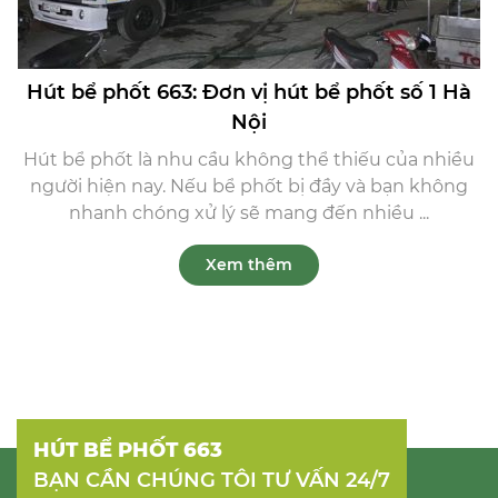
Hút bể phốt 663: Đơn vị hút bể phốt số 1 Hà
Nội
Hút bể phốt là nhu cầu không thể thiếu của nhiều
người hiện nay. Nếu bể phốt bị đầy và bạn không
nhanh chóng xử lý sẽ mang đến nhiều ...
Xem thêm
HÚT BỂ PHỐT 663
BẠN CẦN CHÚNG TÔI TƯ VẤN 24/7