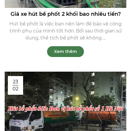
Giá xe hút bể phốt 2 khối bao nhiêu tiền?
Hút bể phốt là việc bạn nên làm để bảo vệ công
trình phụ của mình tốt hơn. Bởi sau thời gian sử
dụng, thể tích bể phốt sẽ không ...
Xem thêm
23
02