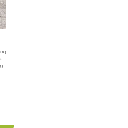
 –
ờng
hà
ng