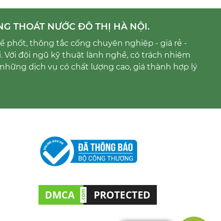
NG THOÁT NƯỚC ĐÔ THỊ HÀ NỘI.
 phốt, thông tắc cống chuyên nghiệp - giá rẻ -
i. Với đội ngũ kỹ thuật lành nghề, có trách nhiệm
những dịch vụ có chất lượng cao, giá thành hợp lý