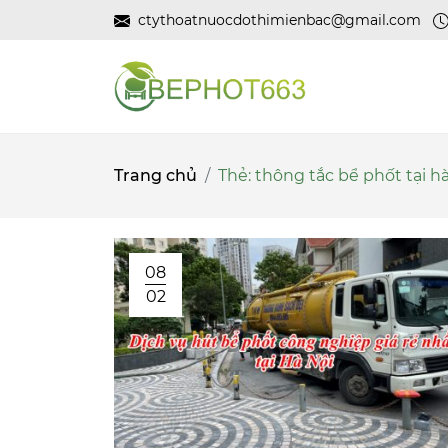
ctythoatnuocdothimienbac@gmail.com
Trang chủ
Thẻ:
thông tắc bể phốt tại hà
08
02