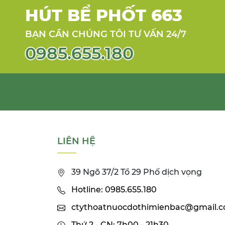
HÚT BỂ PHỐT 663
BẠN CẦN CHÚNG TÔI TƯ VẤN 24/7
0985.655.180
LIÊN HỆ
39 Ngõ 37/2 Tổ 29 Phố dịch vọng
Hotline: 0985.655.180
ctythoatnuocdothimienbac@gmail.
Thứ 2 - CN: 7h00 - 21h30