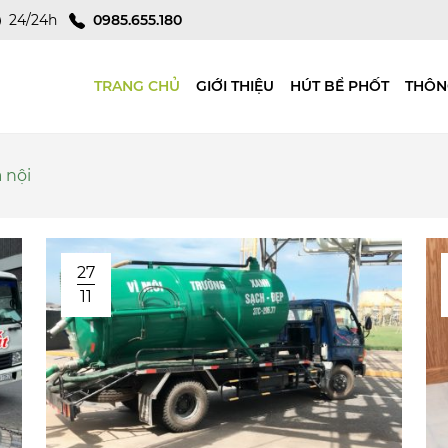
24/24h
0985.655.180
TRANG CHỦ
GIỚI THIỆU
HÚT BỂ PHỐT
THÔN
 nội
27
11