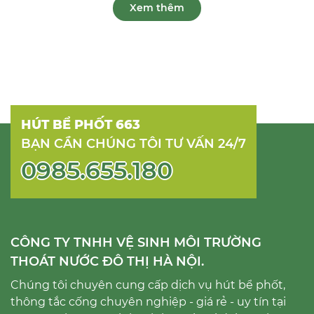
Xem thêm
HÚT BỂ PHỐT 663
BẠN CẦN CHÚNG TÔI TƯ VẤN 24/7
0985.655.180
CÔNG TY TNHH VỆ SINH MÔI TRƯỜNG
THOÁT NƯỚC ĐÔ THỊ HÀ NỘI.
Chúng tôi chuyên cung cấp dịch vụ hút bể phốt,
thông tắc cống chuyên nghiệp - giá rẻ - uy tín tại