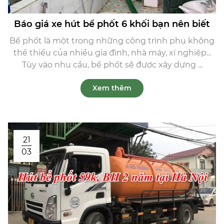
Báo giá xe hút bể phốt 6 khối bạn nên biết
Bể phốt là một trong những công trình phụ không
thể thiếu của nhiều gia đình, nhà máy, xí nghiệp...
Tùy vào nhu cầu, bể phốt sẽ được xây dựng ...
Xem thêm
21
03