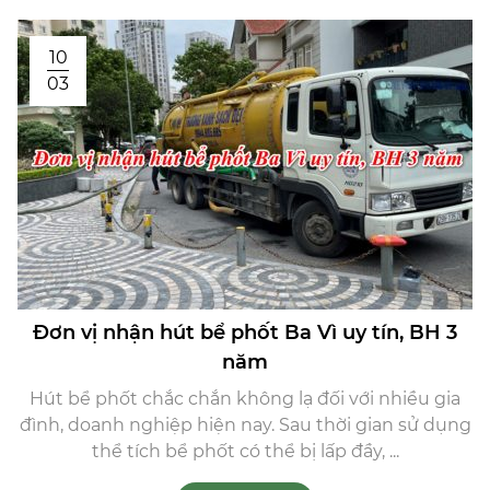
10
03
Đơn vị nhận hút bể phốt Ba Vì uy tín, BH 3
năm
Hút bể phốt chắc chắn không lạ đối với nhiều gia
đình, doanh nghiệp hiện nay. Sau thời gian sử dụng
thể tích bể phốt có thể bị lấp đầy, ...