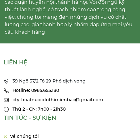
các quận huyện nội thành hà nội. Với đội ngũ kỹ
thuật lành nghề, có trách nhiệm cao trong công
việc, chúng tôi mang đến những dịch vụ có chất
lượng cao, giá thành hợp lý nhằm đáp ứng mọi yêu
cầu khách hàng
LIÊN HỆ
39 Ngõ 37/2 Tổ 29 Phố dịch vọng
Hotline: 0985.655.180
ctythoatnuocdothimienbac@gmail.com
Thứ 2 - CN: 7h00 - 21h30
TIN TỨC - SỰ KIỆN
Về chúng tôi