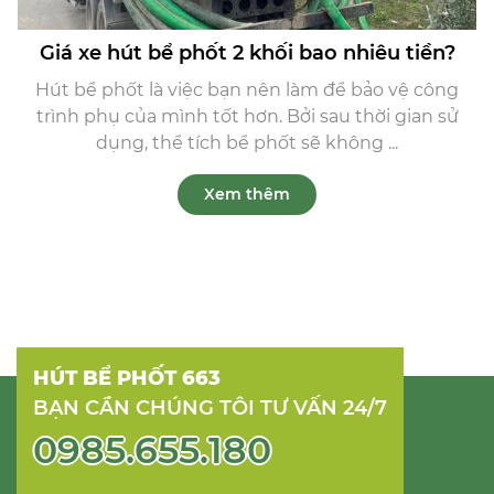
Giá xe hút bể phốt 2 khối bao nhiêu tiền?
Hút bể phốt là việc bạn nên làm để bảo vệ công
trình phụ của mình tốt hơn. Bởi sau thời gian sử
dụng, thể tích bể phốt sẽ không ...
Xem thêm
HÚT BỂ PHỐT 663
BẠN CẦN CHÚNG TÔI TƯ VẤN 24/7
0985.655.180