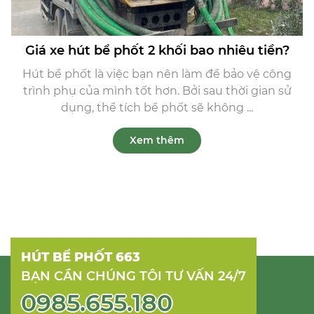
Giá xe hút bể phốt 2 khối bao nhiêu tiền?
Hút bể phốt là việc bạn nên làm để bảo vệ công
trình phụ của mình tốt hơn. Bởi sau thời gian sử
dụng, thể tích bể phốt sẽ không ...
Xem thêm
HÚT BỂ PHỐT 663
BẠN CẦN CHÚNG TÔI TƯ VẤN 24/7
0985.655.180