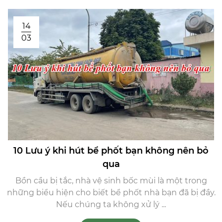
14
03
10 Lưu ý khi hút bể phốt bạn không nên bỏ
qua
Bồn cầu bị tắc, nhà vệ sinh bốc mùi là một trong
những biểu hiện cho biết bể phốt nhà bạn đã bị đầy.
Nếu chúng ta không xử lý ...