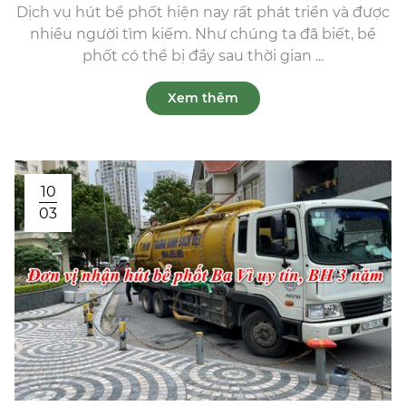
Dịch vụ hút bể phốt hiện nay rất phát triển và được
nhiều người tìm kiếm. Như chúng ta đã biết, bể
phốt có thể bị đầy sau thời gian ...
Xem thêm
10
03