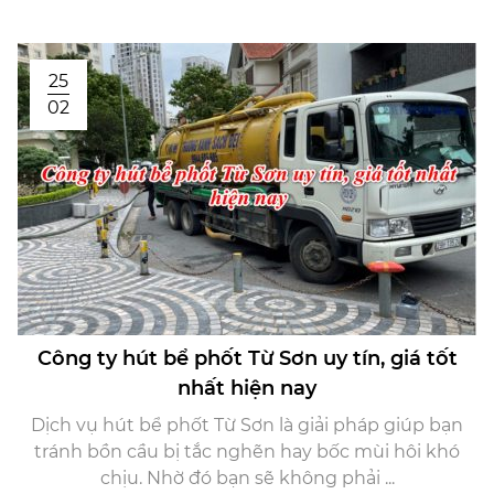
25
02
Công ty hút bể phốt Từ Sơn uy tín, giá tốt
nhất hiện nay
Dịch vụ hút bể phốt Từ Sơn là giải pháp giúp bạn
tránh bồn cầu bị tắc nghẽn hay bốc mùi hôi khó
chịu. Nhờ đó bạn sẽ không phải ...