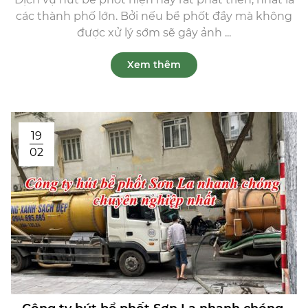
các thành phố lớn. Bởi nếu bể phốt đầy mà không
được xử lý sớm sẽ gây ảnh ...
Xem thêm
19
02