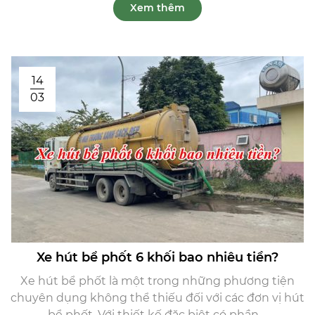
Xem thêm
14
03
Xe hút bể phốt 6 khối bao nhiêu tiền?
Xe hút bể phốt là một trong những phương tiện
chuyên dụng không thể thiếu đối với các đơn vị hút
bể phốt. Với thiết kế đặc biệt có phần ...