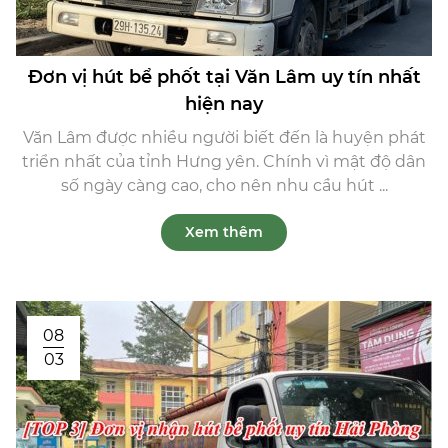
Đơn vị hút bể phốt tại Văn Lâm uy tín nhất
hiện nay
Văn Lâm được nhiều người biết đến là huyện phát
triển nhất của tỉnh Hưng yên. Chính vì mật độ dân
số ngày càng cao, cho nên nhu cầu hút ...
Xem thêm
08
03