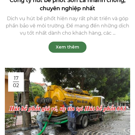
Công ty hút bể phốt Sơn La nhanh chóng,
chuyên nghiệp nhất
Dịch vụ hút bể phốt hiện nay rất phát triển và góp
phần bảo vệ môi trường. Để mang đến những dịch
vụ tốt nhất dành cho khách hàng, các ...
Xem thêm
17
02