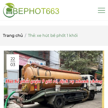
Trang chủ
Thẻ:
xe hút bể phốt 1 khối
22
03