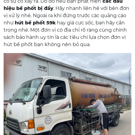
có sự cố xảy ra. Do đó nếu bạn phát hiện
các dấu
hiệu bể phốt bị đầy
. Hãy nhanh liên hệ với bên đơn
vị xử lý nhé. Ngoài ra khi đứng trước các quảng cáo
như
hút bể phốt 59k
hay giá cực sốc, bạn hãy cẩn
trọng nhé. Một đơn vị có địa chỉ rõ ràng cùng chính
sách bảo hành uy tín là các tiêu chí lựa chọn đơn vị
hút bể phốt bạn không nên bỏ qua.