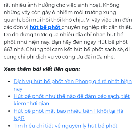
rất nhiều ảnh hưởng cho việc sinh hoạt. Không
những vậy còn gây ô nhiễm môi trường xung
quanh, bởi mùi hôi thối khó chịu. Vì vậy việc tìm đến
các đơn vị
hút bể phốt
chuyên nghiệp rất cần thiết.
Do đó đứng trước quá nhiều địa chỉ nhận hút bể
phốt như hiện nay. Bạn hãy đến ngay Hút bể phốt
663 nhé. Chúng tôi cam kết hút bể phốt sạch sẽ, đi
cùng chi phí dịch vụ vô cùng ưu đãi nữa nhé.
Xem thêm bài viết liên quan:
Dịch vụ hút bể phốt Yên Phong giá rẻ nhất hiện
nay
Hút bể phốt như thế nào để đảm bảo sạch, tiết
kiệm thời gian
Hút bể phốt mất bao nhiêu tiền 1 khối tại Hà
Nội?
Tìm hiểu chi tiết về nguyên lý hút bể phốt