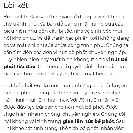
Lời kết
Bể phốt bị đầy sau thời gian sử dụng là việc không
thể tránh khỏi. Và bạn dễ dàng nhận ra nó qua các
biểu hiện như bồn cầu bị tắc, nhà vệ sinh bốc mùi
hôi khó chịu… Và để tránh các phiền toái không đáng
có và mất chi phí sửa chữa công trình phụ. Chúng ta
cần tìm đến các đơn vị hút bể phốt chuyên nghiệp.
Tuy nhiên hiện nay xuất hiện không ít đơn vị
hút bể
phốt lừa đảo
. Cho nên khi quyết định thuê dịch vụ,
bạn cần tìm hiểu thật kỹ để tránh mất tiền oan.
Hút bể phốt 663 là một trong những địa chỉ chuyên
hút bể phốt, thông tắc bồn cầu…uy tín và có nhiều
năm kinh nghiệm hiện nay. Với đội ngũ nhân viên
được đào tạo bài bản cho nên hút bể phốt được
thực hiện nhanh chóng, chuyên nghiệp. Chúng tôi
nói không với tình trạng
gian lận hút bể phốt
. Sau
khi khảo sát tình trạng, thể tích bể phốt, nhân viên