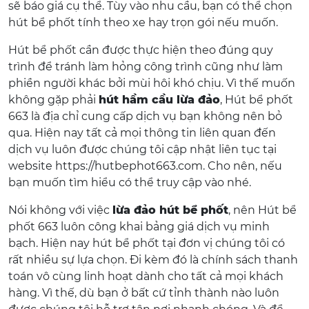
sẽ báo giá cụ thể. Tùy vào nhu cầu, bạn có thể chọn
hút bể phốt tính theo xe hay trọn gói nếu muốn.
Hút bể phốt cần được thực hiện theo đúng quy
trình để tránh làm hỏng công trình cũng như làm
phiền người khác bởi mùi hôi khó chịu. Vì thế muốn
không gặp phải
hút hầm cầu lừa đảo
, Hút bể phốt
663 là địa chỉ cung cấp dịch vụ bạn không nên bỏ
qua. Hiện nay tất cả mọi thông tin liên quan đến
dịch vụ luôn được chúng tôi cập nhật liên tục tại
website https://hutbephot663.com. Cho nên, nếu
bạn muốn tìm hiểu có thể truy cập vào nhé.
Nói không với việc
lừa đảo hút bể phốt
, nên Hút bể
phốt 663 luôn công khai bảng giá dịch vụ minh
bạch. Hiện nay hút bể phốt tại đơn vị chúng tôi có
rất nhiều sự lựa chọn. Đi kèm đó là chính sách thanh
toán vô cùng linh hoạt dành cho tất cả mọi khách
hàng. Vì thế, dù bạn ở bất cứ tỉnh thành nào luôn