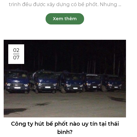
trình đều được xây dựng có bể phốt. Nhưng ...
Xem thêm
02
07
Công ty hút bể phốt nào uy tín tại thái
bình?