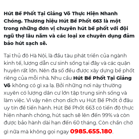
Hút Bể Phốt Tại Giảng Võ Thực Hiện Nhanh
Chóng. Thương hiệu Hút Bể Phốt 663 là một
trong những đơn vị chuyên hút bể phốt với đội
ngũ thợ lâu năm và các loại xe chuyên dụng đảm
bảo hút sạch sẽ.
Tại thủ đô Hà Nội, là đầu tàu phát triển của ngành
kinh tế, lượng dẫn cư sinh sống tại đây và các quận
huyện rất lớn. Nên đa số đều được xây dựng bể phốt
riêng của mỗi nhà. Nhu cầu
Hút Bể Phốt Tại Giảng
Võ
không có gì xa lạ. Bởi những nơi này thường
xuyên có lượng dân cư lớn tập trung sinh sống và
làm việc. Vì vậy nên chọn dịch vụ Hút Bể Phốt ở đâu
uy tín để tiến hành. Hút Bể Phốt 663 có tiến độ thực
hiện nhanh chóng, hút sạch sẽ lên đến 99% và còn
được bảo hành dài hạn đến 60 tháng. Còn chần chờ
0985.655.180
gì nữa mà không gọi ngay
.