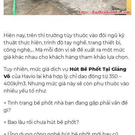
Hiện nay, trên thị trường tùy thuộc vào đội ngũ kỹ
thuật thực hiện, trình độ tay nghề, trang thiết bị,
công nghệ,… Mà mỗi đơn vị sẽ đề xuất ra một mức
giá khác nhau cho khách hàng tham khảo lựa chọn.
Tuy nhiên, mức giá dịch vụ
Hút Bể Phốt Tại Giảng
Võ
của Havio lại khá hợp lý. chỉ dao động từ 350 –
400k/m3. Nhưng mức giá này sẽ còn phụ thuộc vào
nhiều yếu tố như:
+ Tình trạng bể phốt nhà bạn đang gặp phải vấn đề
gì?
+ Bao lâu rồi chưa hút bể phốt?
+ Ứng dụng công nghệ hút bể phốt mới hay cũ…