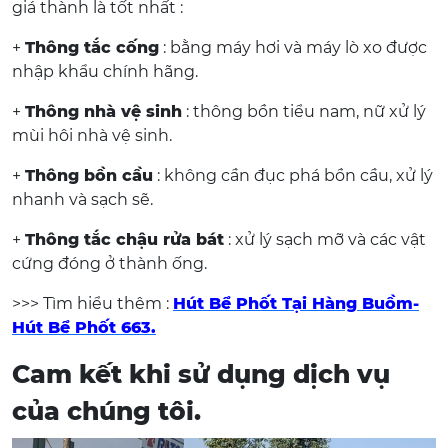
giá thành là tốt nhất :
+
Thông tắc cống
: bằng máy hơi và máy lò xo được
nhập khẩu chính hãng.
+
Thông nhà vệ sinh
: thông bồn tiểu nam, nữ xử lý
mùi hôi nhà vệ sinh.
+
Thông bồn cầu
: không cần đục phá bồn cầu, xử lý
nhanh và sạch sẽ.
+
Thông tắc chậu rửa bát
: xử lý sạch mỡ và các vật
cứng đóng ở thành ống.
>>> Tìm hiểu thêm :
H
út Bể Phốt Tại Hàng Buồm-
Hút Bể Phốt 663
.
Cam kết khi sử dụng dịch vụ
của chúng tôi.