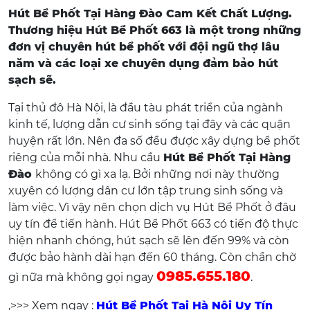
Hút Bể Phốt Tại Hàng Đào Cam Kết Chất Lượng.
Thương hiệu Hút Bể Phốt 663 là một trong những
đơn vị chuyên hút bể phốt với đội ngũ thợ lâu
năm và các loại xe chuyên dụng đảm bảo hút
sạch sẽ.
Tại thủ đô Hà Nội, là đầu tàu phát triển của ngành
kinh tế, lượng dẫn cư sinh sống tại đây và các quận
huyện rất lớn. Nên đa số đều được xây dựng bể phốt
riêng của mỗi nhà. Nhu cầu
Hút Bể Phốt Tại Hàng
Đào
không có gì xa lạ. Bởi những nơi này thường
xuyên có lượng dân cư lớn tập trung sinh sống và
làm việc. Vì vậy nên chọn dịch vụ Hút Bể Phốt ở đâu
uy tín để tiến hành. Hút Bể Phốt 663 có tiến độ thực
hiện nhanh chóng, hút sạch sẽ lên đến 99% và còn
được bảo hành dài hạn đến 60 tháng. Còn chần chờ
0985.655.180
gì nữa mà không gọi ngay
.
,>>> Xem ngay :
Hút Bể Phốt Tại Hà Nội Uy Tín