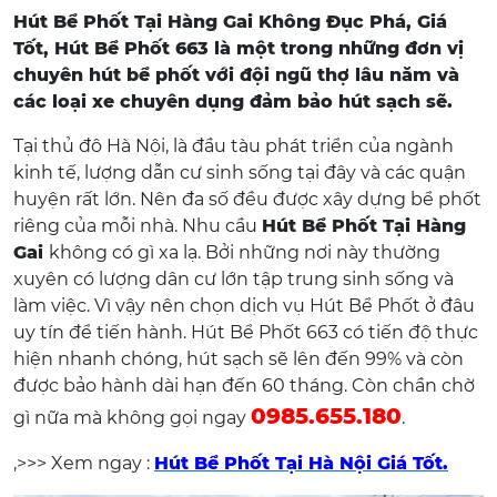
Hút Bể Phốt Tại Hàng Gai Không Đục Phá, Giá
Tốt, Hút Bể Phốt 663 là một trong những đơn vị
chuyên hút bể phốt với đội ngũ thợ lâu năm và
các loại xe chuyên dụng đảm bảo hút sạch sẽ.
Tại thủ đô Hà Nội, là đầu tàu phát triển của ngành
kinh tế, lượng dẫn cư sinh sống tại đây và các quận
huyện rất lớn. Nên đa số đều được xây dựng bể phốt
riêng của mỗi nhà. Nhu cầu
Hút Bể Phốt Tại Hàng
Gai
không có gì xa lạ. Bởi những nơi này thường
xuyên có lượng dân cư lớn tập trung sinh sống và
làm việc. Vì vậy nên chọn dịch vụ Hút Bể Phốt ở đâu
uy tín để tiến hành. Hút Bể Phốt 663 có tiến độ thực
hiện nhanh chóng, hút sạch sẽ lên đến 99% và còn
được bảo hành dài hạn đến 60 tháng. Còn chần chờ
0985.655.180
gì nữa mà không gọi ngay
.
,>>> Xem ngay :
Hút Bể Phốt Tại Hà Nội Giá Tốt.