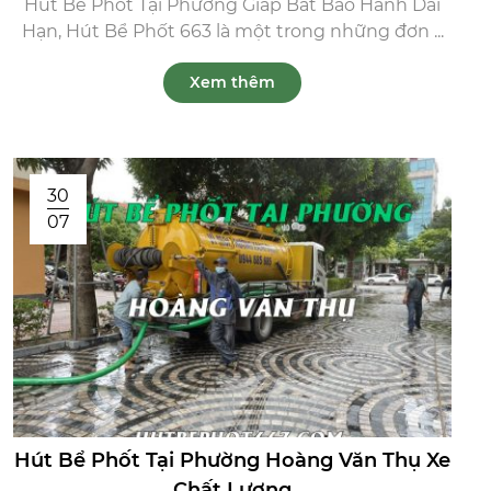
Hút Bể Phốt Tại Phường Giáp Bát Bảo Hành Dài
Hạn, Hút Bể Phốt 663 là một trong những đơn ...
Xem thêm
30
07
Hút Bể Phốt Tại Phường Hoàng Văn Thụ Xe
Chất Lượng