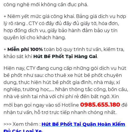
công nghệ mới không cần đục phá.
+ Niêm yết mức giá công khai. Bảng giá dịch vụ hợp
lý rõ ràng . CTY có đầy đủ đầy đủ giấy tờ, hóa đơn,
hợp đồng dịch vụ, giấy bảo hành đảm bảo uy tín
quyền lợi cho khách hàng.
+
Miễn phí 100%
toàn bộ quy trình tư vấn, kiểm tra,
khảo sát khi
Hút Bể Phốt Tại Hàng Gai
.
Hiện nay, CTY đang cung cấp những gói dịch vụ hút
bể phốt như sau: cho thuê xe hút bể phốt chuyên
dụng, thực hiện hút bể phốt gia đình, nhà máy, xí
nghiệp, trường học,…. Nhận thông tắc cống, bồn cầu,
nhà vệ sinh tại nhà với chi phí rẻ đến bất ngờ. Xin
0985.655.180
mời bạn gọi ngay vào số Hotline
để
nhận tư vấn, hỗ trợ trực tiếp nhanh chóng nhất.
>>> Xem thêm :
Hút Bể Phốt Tại Quận Hoàn Kiếm
Đủ Các Loại Xe.