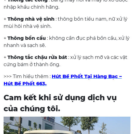
nhập khẩu chính hãng.
+
Thông nhà vệ sinh
: thông bồn tiểu nam, nữ xử lý
mùi hôi nhà vệ sinh.
+
Thông bồn cầu
: không cần đục phá bồn cầu, xử lý
nhanh và sạch sẽ.
+
Thông tắc chậu rửa bát
: xử lý sạch mỡ và các vật
cứng bám ở thành ống.
>>> Tìm hiểu thêm :
H
út Bể Phốt Tại Hàng Bạc –
Hút Bể Phốt 663
.
Cam kết khi sử dụng dịch vụ
của chúng tôi.