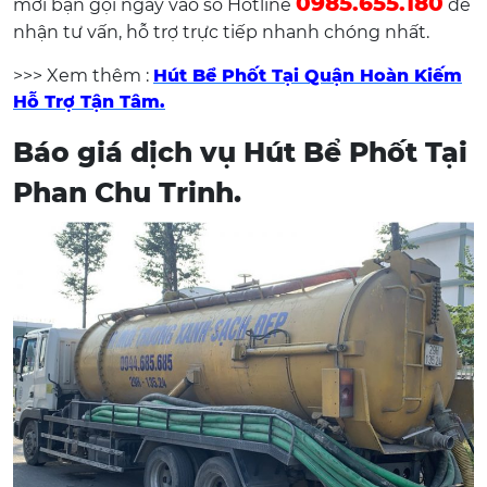
0985.655.180
mời bạn gọi ngay vào số Hotline
để
nhận tư vấn, hỗ trợ trực tiếp nhanh chóng nhất.
>>> Xem thêm :
Hút Bể Phốt Tại Quận Hoàn Kiếm
Hỗ Trợ Tận Tâm.
Báo giá dịch vụ Hút Bể Phốt Tại
Phan Chu Trinh.