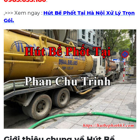
.
,>>> Xem ngay :
Hút Bể Phốt Tại Hà Nội Xử Lý Trọn
Gói.
Giới thiệu chung về Hút Bể