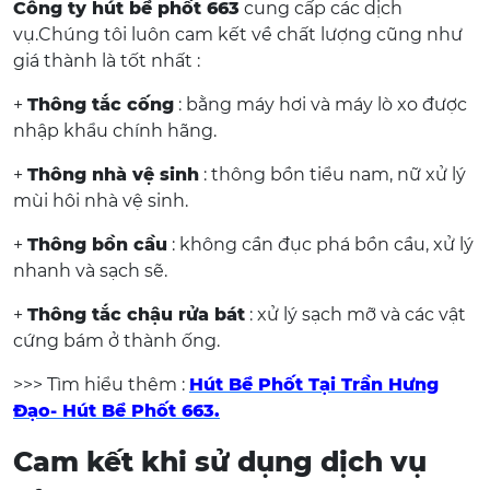
Công ty hút bể phốt 663
cung cấp các dịch
vụ.Chúng tôi luôn cam kết về chất lượng cũng như
giá thành là tốt nhất :
+
Thông tắc cống
: bằng máy hơi và máy lò xo được
nhập khẩu chính hãng.
+
Thông nhà vệ sinh
: thông bồn tiểu nam, nữ xử lý
mùi hôi nhà vệ sinh.
+
Thông bồn cầu
: không cần đục phá bồn cầu, xử lý
nhanh và sạch sẽ.
+
Thông tắc chậu rửa bát
: xử lý sạch mỡ và các vật
cứng bám ở thành ống.
>>> Tìm hiểu thêm :
H
út Bể Phốt Tại Trần Hưng
Đạo- Hút Bể Phốt 663
.
Cam kết khi sử dụng dịch vụ