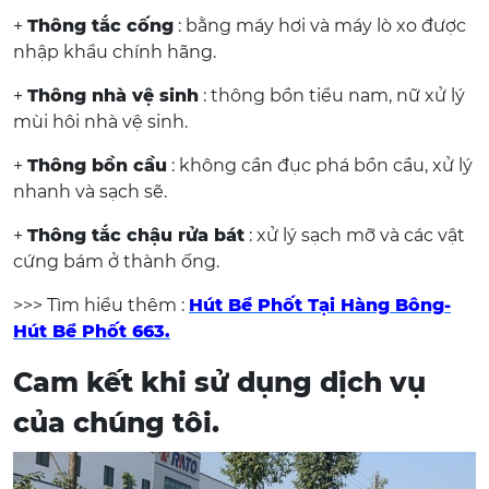
+
Thông tắc cống
: bằng máy hơi và máy lò xo được
nhập khẩu chính hãng.
+
Thông nhà vệ sinh
: thông bồn tiểu nam, nữ xử lý
mùi hôi nhà vệ sinh.
+
Thông bồn cầu
: không cần đục phá bồn cầu, xử lý
nhanh và sạch sẽ.
+
Thông tắc chậu rửa bát
: xử lý sạch mỡ và các vật
cứng bám ở thành ống.
>>> Tìm hiểu thêm :
H
út Bể Phốt Tại Hàng Bông-
Hút Bể Phốt 663
.
Cam kết khi sử dụng dịch vụ
của chúng tôi.