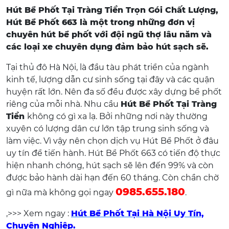
Hút Bể Phốt Tại Tràng Tiền Trọn Gói Chất Lượng,
Hút Bể Phốt 663 là một trong những đơn vị
chuyên hút bể phốt với đội ngũ thợ lâu năm và
các loại xe chuyên dụng đảm bảo hút sạch sẽ.
Tại thủ đô Hà Nội, là đầu tàu phát triển của ngành
kinh tế, lượng dẫn cư sinh sống tại đây và các quận
huyện rất lớn. Nên đa số đều được xây dựng bể phốt
riêng của mỗi nhà. Nhu cầu
Hút Bể Phốt Tại Tràng
Tiền
không có gì xa lạ. Bởi những nơi này thường
xuyên có lượng dân cư lớn tập trung sinh sống và
làm việc. Vì vậy nên chọn dịch vụ Hút Bể Phốt ở đâu
uy tín để tiến hành. Hút Bể Phốt 663 có tiến độ thực
hiện nhanh chóng, hút sạch sẽ lên đến 99% và còn
được bảo hành dài hạn đến 60 tháng. Còn chần chờ
0985.655.180
gì nữa mà không gọi ngay
.
,>>> Xem ngay :
Hút Bể Phốt Tại Hà Nội Uy Tín,
Chuyên Nghiệp.