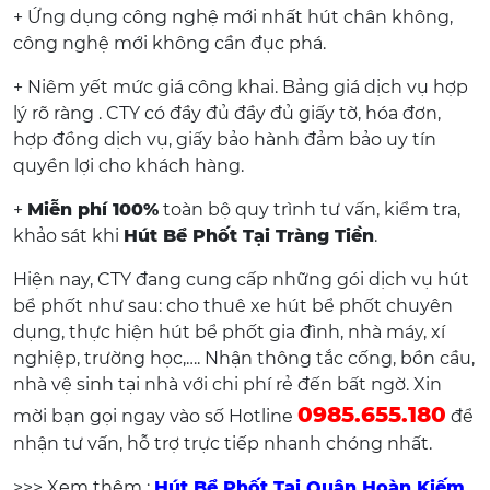
+ Ứng dụng công nghệ mới nhất hút chân không,
công nghệ mới không cần đục phá.
+ Niêm yết mức giá công khai. Bảng giá dịch vụ hợp
lý rõ ràng . CTY có đầy đủ đầy đủ giấy tờ, hóa đơn,
hợp đồng dịch vụ, giấy bảo hành đảm bảo uy tín
quyền lợi cho khách hàng.
+
Miễn phí 100%
toàn bộ quy trình tư vấn, kiểm tra,
khảo sát khi
Hút Bể Phốt Tại Tràng Tiền
.
Hiện nay, CTY đang cung cấp những gói dịch vụ hút
bể phốt như sau: cho thuê xe hút bể phốt chuyên
dụng, thực hiện hút bể phốt gia đình, nhà máy, xí
nghiệp, trường học,…. Nhận thông tắc cống, bồn cầu,
nhà vệ sinh tại nhà với chi phí rẻ đến bất ngờ. Xin
0985.655.180
mời bạn gọi ngay vào số Hotline
để
nhận tư vấn, hỗ trợ trực tiếp nhanh chóng nhất.
>>> Xem thêm :
Hút Bể Phốt Tại Quận Hoàn Kiếm