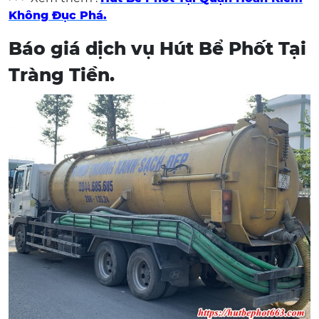
Không Đục Phá.
Báo giá dịch vụ Hút Bể Phốt Tại
Tràng Tiền.