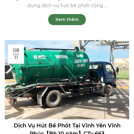
dụng dịch vụ hút bể phốt cũng ...
Xem thêm
08
11
Dịch Vụ Hút Bể Phốt Tại Vĩnh Yên Vĩnh
Phúc【Bh 10 năm】CTy 663