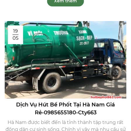
Xem thêm
19
05
Dịch Vụ Hút Bể Phốt Tại Hà Nam Giá
Rẻ-0985655180-Cty663
Hà Nam được biết đến là tỉnh thành tập trung rất
đông dân cư sinh sống. Chính vì vậy mà nhu cầu sử