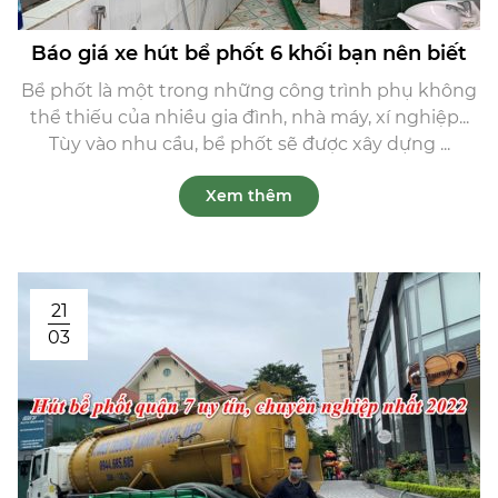
Báo giá xe hút bể phốt 6 khối bạn nên biết
Bể phốt là một trong những công trình phụ không
thể thiếu của nhiều gia đình, nhà máy, xí nghiệp...
Tùy vào nhu cầu, bể phốt sẽ được xây dựng ...
Xem thêm
21
03