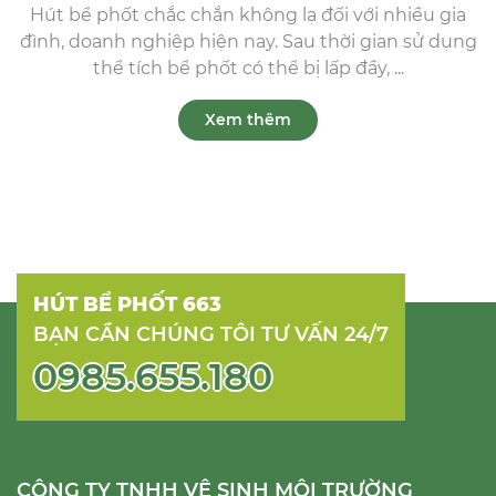
Hút bể phốt chắc chắn không lạ đối với nhiều gia
đình, doanh nghiệp hiện nay. Sau thời gian sử dụng
thể tích bể phốt có thể bị lấp đầy, ...
Xem thêm
HÚT BỂ PHỐT 663
BẠN CẦN CHÚNG TÔI TƯ VẤN 24/7
0985.655.180
CÔNG TY TNHH VỆ SINH MÔI TRƯỜNG