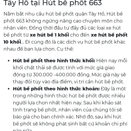
Tây Hồ tại Hút bể phốt 663
Nắm bắt nhu cầu hút bể phốt quận Tây Hồ, Hút bể
phốt 663 không ngừng nâng cao chuyên môn cho
nhân viên. Đồng thời đầu tư đầy đủ các loại xe hút
bể phốt từ
xe hút bể 1 khối
cho đến
xe hút bể phốt
10 khối
… Đi cùng đó là các dịch vụ hút bể phốt khác
nhau để bạn lựa chọn. Cụ thể:
Hút bể phốt theo hình thức khối:
Hiện nay mỗi
khối chất thải sẽ được tính với mức giá giao
động từ 300.000 -400.000 đồng. Mức giá này sẽ
thay đổi tùy vào địa điểm, vị trí cần hút bể phốt.
Hút bể phốt theo hình thức khoán:
Đây là một
trong những hình thức hút bể phốt được nhiều
người lựa chọn nhất hiện nay. Sau khi khảo sát
tình trạng bể phốt, nhân viên của chúng tôi sẽ
báo giá cho bạn chính xác. Nhờ đó, sau khi hút
bể phốt sẽ không phát sinh bất cứ khoản chi phí
nào nữa