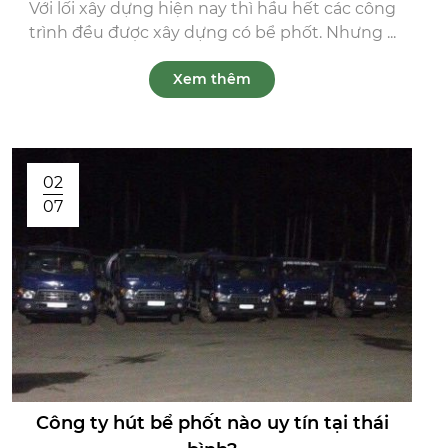
Với lối xây dựng hiện nay thì hầu hết các công
trình đều được xây dựng có bể phốt. Nhưng ...
Xem thêm
02
07
Công ty hút bể phốt nào uy tín tại thái