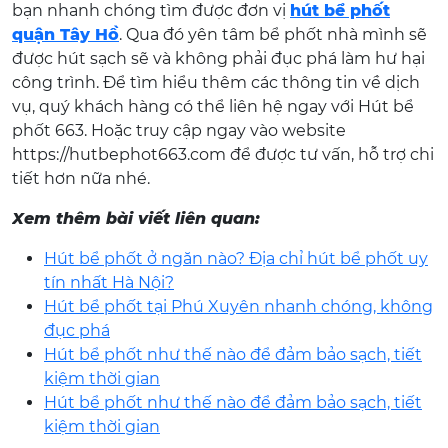
bạn nhanh chóng tìm được đơn vị
hút bể phốt
quận Tây Hồ
. Qua đó yên tâm bể phốt nhà mình sẽ
được hút sạch sẽ và không phải đục phá làm hư hại
công trình. Để tìm hiểu thêm các thông tin về dịch
vụ, quý khách hàng có thể liên hệ ngay với Hút bể
phốt 663. Hoặc truy cập ngay vào website
https://hutbephot663.com để được tư vấn, hỗ trợ chi
tiết hơn nữa nhé.
Xem thêm bài viết liên quan:
Hút bể phốt ở ngăn nào? Địa chỉ hút bể phốt uy
tín nhất Hà Nội?
Hút bể phốt tại Phú Xuyên nhanh chóng, không
đục phá
Hút bể phốt như thế nào để đảm bảo sạch, tiết
kiệm thời gian
Hút bể phốt như thế nào để đảm bảo sạch, tiết
kiệm thời gian