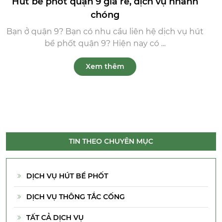
Hút bể phốt quận 9 giá rẻ, dịch vụ nhanh
chóng
Bạn ở quận 9? Bạn có nhu cầu liên hệ dịch vụ hút
bể phốt quận 9? Hiện nay có ...
Xem thêm
TIN THEO CHUYÊN MỤC
DỊCH VỤ HÚT BỂ PHỐT
DỊCH VỤ THÔNG TẮC CỐNG
TẤT CẢ DỊCH VỤ