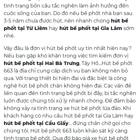
tình trạng bồn cầu tắc nghẽn làm ảnh hưởng đến
cuộc sống của bạn. Do đó nếu bể phốt nhà bạn sau
3-5 năm chưa được hút, nên nhanh chóng
hút bể
phốt tại Từ Liêm
hay
hút bể phốt tại Gia Lâm
sớm
nhé.
Vậy đâu là đơn vị hút bể phốt uy tín nhất hiện nay?
Nếu bạn gặp khó khăn trong việc tìm kiếm đơn vị
hút bể phốt tại Hai Bà Trưng
, Tây Hồ…Hút bể phốt
663 là địa chỉ cung cấp dịch vụ bạn không nên bỏ
qua. Với trang thiết bị hiện đại và đặc biệt là công
nghệ hút bể phốt chân không hiện đại. Các vấn đề
liên quan đến tình trạng bể phốt bị đầy, bị tắc nghẽn
luôn được chúng tôi xử lý nhanh chóng. Để đảm bảo
không xảy ra tình trạng xe hút bể phốt lừa đảo. Khi
khách hàng có nhu cầu hút bể phốt tại Gia Lâm hay
hút bể phốt tại Cầu Giấy
… đừng chần chờ gọi cho
chúng tôi. Hút bể phốt 663 luôn khảo sát kỹ càng
tình trạng bể phốt. Qua đó báo giá xe hút bể phốt