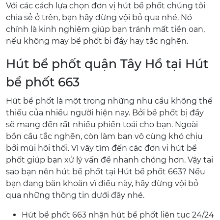
Với các cách lựa chọn đơn vị hút bể phốt chúng tôi
chia sẻ ở trên, bạn hãy đừng vội bỏ qua nhé. Nó
chính là kinh nghiệm giúp bạn tránh mất tiền oan,
nếu không may bể phốt bị đầy hay tắc nghẽn.
Hút bể phốt quận Tây Hồ tại Hút
bể phốt 663
Hút bể phốt là một trong những nhu cầu không thể
thiếu của nhiều người hiện nay. Bởi bể phốt bị đầy
sẽ mang đến rất nhiều phiền toái cho bạn. Ngoài
bồn cầu tắc nghẽn, còn làm bạn vô cùng khó chịu
bởi mùi hôi thối. Vì vậy tìm đến các đơn vị hút bể
phốt giúp bạn xử lý vấn đề nhanh chóng hơn. Vậy tại
sao bạn nên hút bể phốt tại Hút bể phốt 663? Nếu
bạn đang băn khoăn vì điều này, hãy đừng vội bỏ
qua những thông tin dưới đây nhé.
Hút bể phốt 663 nhận hút bể phốt liên tục 24/24