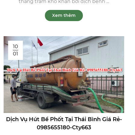
thăng trầm khó khăn bởi dịch bệnh ...
Xem thêm
10
01
Dịch Vụ Hút Bể Phốt Tại Thái Bình Giá Rẻ-
0985655180-Cty663