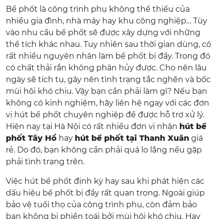
Bể phốt là công trình phụ không thể thiếu của
nhiều gia đình, nhà máy hay khu công nghiệp… Tùy
vào nhu cầu bể phốt sẽ được xây dựng với những
thể tích khác nhau. Tuy nhiên sau thời gian dùng, có
rất nhiều nguyên nhân làm bể phốt bị đầy. Trong đó
có chất thải rắn không phân hủy được. Cho nên lâu
ngày sẽ tích tụ, gây nên tình trạng tắc nghẽn và bốc
mùi hôi khó chịu. Vậy bạn cần phải làm gì? Nếu bạn
không có kinh nghiệm, hãy liên hệ ngay với các đơn
vị hút bể phốt chuyên nghiệp để được hỗ trợ xử lý.
Hiện nay tại Hà Nội có rất nhiều đơn vị nhận
hút bể
phốt Tây Hồ
hay
hút bể phốt tại Thanh Xuân
giá
rẻ. Do đó, bạn không cần phải quá lo lắng nếu gặp
phải tình trạng trên.
Việc hút bể phốt định kỳ hay sau khi phát hiện các
dấu hiệu bể phốt bị đầy rất quan trọng. Ngoài giúp
bảo vệ tuổi thọ của công trình phụ, còn đảm bảo
bạn không bị phiền toái bởi mùi hôi khó chịu. Hay