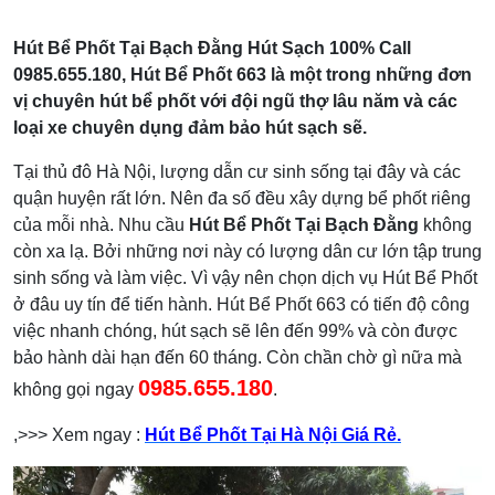
Hút Bể Phốt Tại Bạch Đằng Hút Sạch 100% Call
0985.655.180, Hút Bể Phốt 663 là một trong những đơn
vị chuyên hút bể phốt với đội ngũ thợ lâu năm và các
loại xe chuyên dụng đảm bảo hút sạch sẽ.
Tại thủ đô Hà Nội, lượng dẫn cư sinh sống tại đây và các
quận huyện rất lớn. Nên đa số đều xây dựng bể phốt riêng
của mỗi nhà. Nhu cầu
Hút Bể Phốt Tại Bạch Đằng
không
còn xa lạ. Bởi những nơi này có lượng dân cư lớn tập trung
sinh sống và làm việc. Vì vậy nên chọn dịch vụ Hút Bể Phốt
ở đâu uy tín để tiến hành. Hút Bể Phốt 663 có tiến độ công
việc nhanh chóng, hút sạch sẽ lên đến 99% và còn được
bảo hành dài hạn đến 60 tháng. Còn chần chờ gì nữa mà
0985.655.180
không gọi ngay
.
,>>> Xem ngay :
Hút Bể Phốt Tại Hà Nội Giá Rẻ.