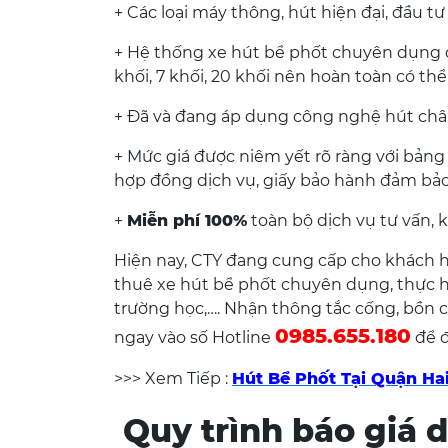
+ Các loại máy thông, hút hiện đại, đầu t
+ Hệ thống xe hút bể phốt chuyên dụng đ
khối, 7 khối, 20 khối nên hoàn toàn có th
+ Đã và đang áp dụng công nghệ hút chân
+ Mức giá được niêm yết rõ ràng với bảng 
hợp đồng dịch vụ, giấy bảo hành đảm bảo 
+
Miễn phí 100%
toàn bộ dịch vụ tư vấn, k
Hiện nay, CTY đang cung cấp cho khách h
thuê xe hút bể phốt chuyên dụng, thực hi
trường học,…. Nhận thông tắc cống, bồn cầu
0985.655.180
ngay vào số Hotline
để đ
>>> Xem Tiếp :
Hút Bể Phốt Tại Quận Hai
Quy trình báo giá d