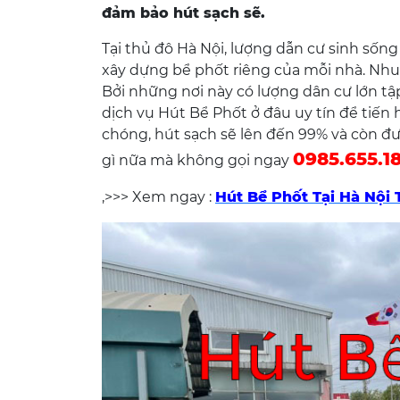
đảm bảo hút sạch sẽ.
Tại thủ đô Hà Nội, lượng dẫn cư sinh sống
xây dựng bể phốt riêng của mỗi nhà. Nh
Bởi những nơi này có lượng dân cư lớn tập
dịch vụ Hút Bể Phốt ở đâu uy tín để tiến
chóng, hút sạch sẽ lên đến 99% và còn đ
0985.655.1
gì nữa mà không gọi ngay
,>>> Xem ngay :
Hút Bể Phốt Tại Hà Nội