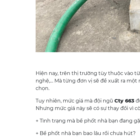
Hiện nay, trên thị trường tùy thuộc vào từ
nghệ,… Mà từng đơn vị sẽ đề xuất ra một
chọn.
Tuy nhiên, mức giá mà đội ngũ
Cty 663
đư
Nhưng mức giá này sẽ có sự thay đổi vì c
+ Tình trạng mà bể phốt nhà bạn đang gặ
+ Bể phốt nhà bạn bao lâu rồi chưa hút?