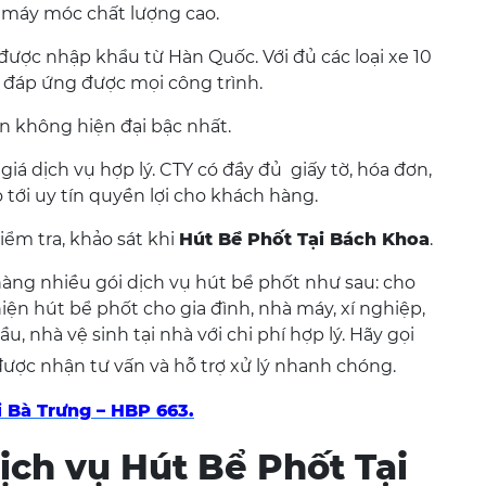
ư máy móc chất lượng cao.
ược nhập khẩu từ Hàn Quốc. Với đủ các loại xe 10
ể đáp ứng được mọi công trình.
 không hiện đại bậc nhất.
giá dịch vụ hợp lý. CTY có đầy đủ giấy tờ, hóa đơn,
tới uy tín quyền lợi cho khách hàng.
iểm tra, khảo sát khi
Hút Bể Phốt Tại Bách Khoa
.
àng nhiều gói dịch vụ hút bể phốt như sau: cho
ện hút bể phốt cho gia đình, nhà máy, xí nghiệp,
, nhà vệ sinh tại nhà với chi phí hợp lý. Hãy gọi
ược nhận tư vấn và hỗ trợ xử lý nhanh chóng.
 Bà Trưng – HBP 663.
ịch vụ Hút Bể Phốt Tại