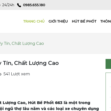
24/24h
0985.655.180
TRANG CHỦ
GIỚI THIỆU
HÚT BỂ PHỐT
THÔN
y Tín, Chất Lượng Cao
 Tín, Chất Lượng Cao
541 Lượt xem
t Lượng Cao, Hút Bể Phốt 663 là một trong
ội ngũ thợ lâu năm và các loại xe chuyên dụng