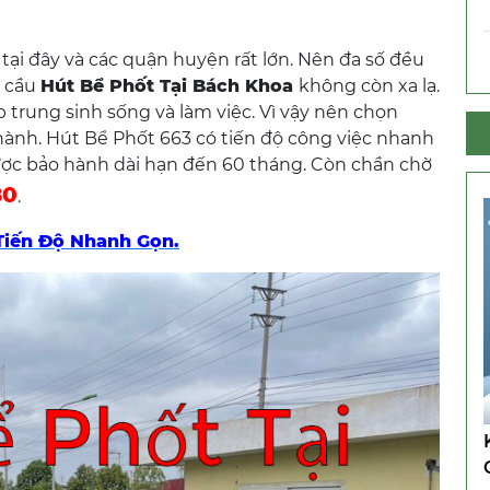
 tại đây và các quận huyện rất lớn. Nên đa số đều
u cầu
Hút Bể Phốt Tại Bách Khoa
không còn xa lạ.
 trung sinh sống và làm việc. Vì vậy nên chọn
 hành. Hút Bể Phốt 663 có tiến độ công việc nhanh
ược bảo hành dài hạn đến 60 tháng. Còn chần chờ
80
.
 Tiến Độ Nhanh Gọn.