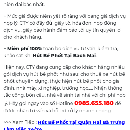
hiện đại bậc nhất.
+ Mức giá được niêm yết rõ ràng với bảng giá dịch vụ
hợp lý. CTY có đầy đủ giấy tờ, hóa đơn, hợp đồng
dịch vụ, giấy bảo hành đảm bảo tới uy tín quyền lợi
cho khách hàng.
+
Miễn phí 100%
toàn bộ dịch vụ tư vấn, kiểm tra,
khảo sát khi
Hút Bể Phốt Tại Bạch Mai
.
Hiện nay, CTY đang cung cấp cho khách hàng nhiều
gói dịch vụ hút bể phốt như sau: cho thuê xe hút bể
phốt chuyên dụng, thực hiện hút bể phốt cho gia
đình, nhà máy, xí nghiệp, trường học,…. Nhận thông
tắc cống, bồn cầu, nhà vệ sinh tại nhà với chi phí hợp
0985.655.180
lý. Hãy gọi ngay vào số Hotline
để
được nhận tư vấn và hỗ trợ xử lý nhanh chóng.
>>> Xem Tiếp :
Hút Bể Phốt Tại Quận Hai Bà Trưng
Làm Việc 24/24.