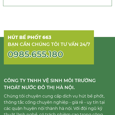
HÚT BỂ PHỐT 663
BẠN CẦN CHÚNG TÔI TƯ VẤN 24/7
0985.655.180
CÔNG TY TNHH VỆ SINH MÔI TRƯỜNG
THOÁT NƯỚC ĐÔ THỊ HÀ NỘI.
Chúng tôi chuyên cung cấp dịch vụ hút bể phốt,
thông tắc cống chuyên nghiệp - giá rẻ - uy tín tại
các quận huyện nội thành hà nội. Với đội ngũ kỹ
thuật lành nghề, có trách nhiệm cao trong công