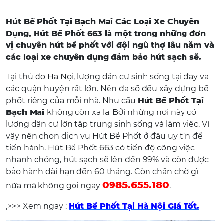
Hút Bể Phốt Tại Bạch Mai Các Loại Xe Chuyên
Dụng, Hút Bể Phốt 663 là một trong những đơn
vị chuyên hút bể phốt với đội ngũ thợ lâu năm và
các loại xe chuyên dụng đảm bảo hút sạch sẽ.
Tại thủ đô Hà Nội, lượng dẫn cư sinh sống tại đây và
các quận huyện rất lớn. Nên đa số đều xây dựng bể
phốt riêng của mỗi nhà. Nhu cầu
Hút Bể Phốt Tại
Bạch Mai
không còn xa lạ. Bởi những nơi này có
lượng dân cư lớn tập trung sinh sống và làm việc. Vì
vậy nên chọn dịch vụ Hút Bể Phốt ở đâu uy tín để
tiến hành. Hút Bể Phốt 663 có tiến độ công việc
nhanh chóng, hút sạch sẽ lên đến 99% và còn được
bảo hành dài hạn đến 60 tháng. Còn chần chờ gì
0985.655.180
nữa mà không gọi ngay
.
,>>> Xem ngay :
Hút Bể Phốt Tại Hà Nội GIá Tốt.