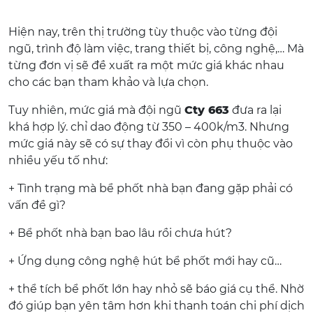
Hiện nay, trên thị trường tùy thuộc vào từng đội
ngũ, trình độ làm việc, trang thiết bị, công nghệ,… Mà
từng đơn vị sẽ đề xuất ra một mức giá khác nhau
cho các bạn tham khảo và lựa chọn.
Tuy nhiên, mức giá mà đội ngũ
Cty 663
đưa ra lại
khá hợp lý. chỉ dao động từ 350 – 400k/m3. Nhưng
mức giá này sẽ có sự thay đổi vì còn phụ thuộc vào
nhiều yếu tố như:
+ Tình trạng mà bể phốt nhà bạn đang gặp phải có
vấn đề gì?
+ Bể phốt nhà bạn bao lâu rồi chưa hút?
+ Ứng dụng công nghệ hút bể phốt mới hay cũ…
+ thể tích bể phốt lớn hay nhỏ sẽ báo giá cụ thể. Nhờ
đó giúp bạn yên tâm hơn khi thanh toán chi phí dịch