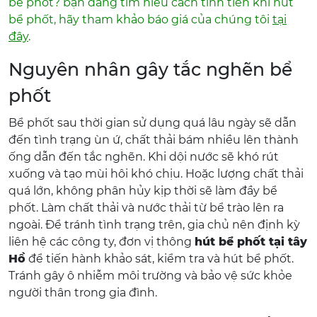
bể phốt? bạn đang tìm hiểu cách tính tiền khi hút
bể phốt, hãy tham khảo báo giá của chúng tôi
tại
đây
.
Nguyên nhân gây tắc nghẽn bể
phốt
Bể phốt sau thời gian sử dụng quá lâu ngày sẽ dẫn
đến tình trạng ùn ứ, chất thải bám nhiều lên thành
ống dẫn đến tắc nghẽn. Khi dội nước sẽ khó rút
xuống và tạo mùi hôi khó chịu. Hoặc lượng chất thải
quá lớn, không phân hủy kịp thời sẽ làm đầy bể
phốt. Làm chất thải và nước thải từ bể trào lên ra
ngoài. Để tránh tình trạng trên, gia chủ nên định kỳ
liên hệ các công ty, đơn vị thông
hút bể phốt tại tây
Hồ
để tiến hành khảo sát, kiểm tra và hút bể phốt.
Tránh gây ô nhiễm môi trường và bảo vệ sức khỏe
người thân trong gia đình.