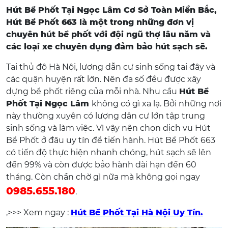
Hút Bể Phốt Tại Ngọc Lâm Cơ Sở Toàn Miền Bắc,
Hút Bể Phốt 663 là một trong những đơn vị
chuyên hút bể phốt với đội ngũ thợ lâu năm và
các loại xe chuyên dụng đảm bảo hút sạch sẽ.
Tại thủ đô Hà Nội, lượng dẫn cư sinh sống tại đây và
các quận huyện rất lớn. Nên đa số đều được xây
dựng bể phốt riêng của mỗi nhà. Nhu cầu
Hút Bể
Phốt Tại Ngọc Lâm
không có gì xa lạ. Bởi những nơi
này thường xuyên có lượng dân cư lớn tập trung
sinh sống và làm việc. Vì vậy nên chọn dịch vụ Hút
Bể Phốt ở đâu uy tín để tiến hành. Hút Bể Phốt 663
có tiến độ thực hiện nhanh chóng, hút sạch sẽ lên
đến 99% và còn được bảo hành dài hạn đến 60
tháng. Còn chần chờ gì nữa mà không gọi ngay
0985.655.180
.
,>>> Xem ngay :
Hút Bể Phốt Tại Hà Nội Uy Tín.