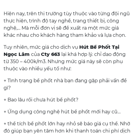
Hiện nay, trên thị trường tùy thuộc vào từng đội ngũ
thực hiện, trình độ tay nghề, trang thiết bị, công
nghệ,… Mà mỗi đơn vị sẽ đề xuất ra một mức giá
khác nhau cho khách hàng tham khảo và lựa chọn.
Tuy nhiên, mức giá cho dịch vụ
Hút Bể Phốt Tại
Ngọc Lâm
của
Cty 663
lại khá hợp lý. chỉ dao động
từ 350 – 400k/m3. Nhưng mức giá này sẽ còn phụ
thuộc vào nhiều yếu tố như:
+ Tình trạng bể phốt nhà bạn đang gặp phải vấn đề
gì?
+ Bao lâu rồi chưa hút bể phốt?
+ Ứng dụng công nghệ hút bể phốt mới hay cũ…
+ thể tích bể phốt lớn hay nhỏ sẽ báo giá cụ thể. Nhờ
đó giúp bạn yên tâm hơn khi thanh toán chi phí dịch