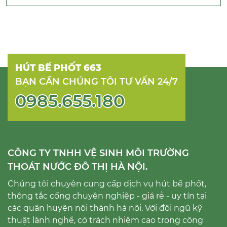
HÚT BỂ PHỐT 663
BẠN CẦN CHÚNG TÔI TƯ VẤN 24/7
0985.655.180
CÔNG TY TNHH VỆ SINH MÔI TRƯỜNG
THOÁT NƯỚC ĐÔ THỊ HÀ NỘI.
Chúng tôi chuyên cung cấp dịch vụ hút bể phốt,
thông tắc cống chuyên nghiệp - giá rẻ - uy tín tại
các quận huyện nội thành hà nội. Với đội ngũ kỹ
thuật lành nghề, có trách nhiệm cao trong công