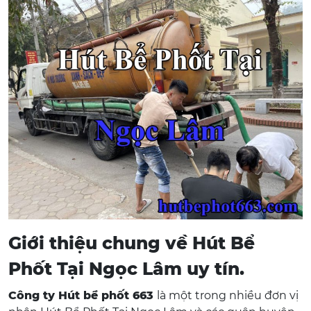
Giới thiệu chung về Hút Bể
Phốt Tại Ngọc Lâm uy tín.
Công ty Hút bể phốt 663
là một trong nhiều đơn vị