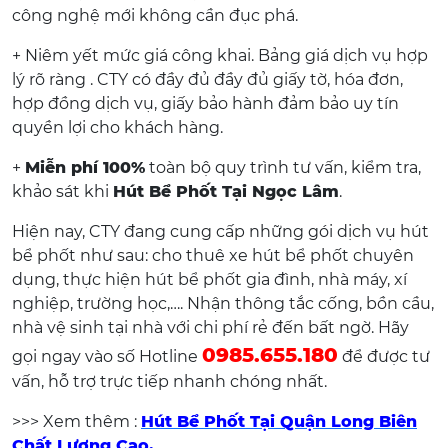
công nghệ mới không cần đục phá.
+ Niêm yết mức giá công khai. Bảng giá dịch vụ hợp
lý rõ ràng . CTY có đầy đủ đầy đủ giấy tờ, hóa đơn,
hợp đồng dịch vụ, giấy bảo hành đảm bảo uy tín
quyền lợi cho khách hàng.
+
Miễn phí 100%
toàn bộ quy trình tư vấn, kiểm tra,
khảo sát khi
Hút Bể Phốt Tại Ngọc Lâm
.
Hiện nay, CTY đang cung cấp những gói dịch vụ hút
bể phốt như sau: cho thuê xe hút bể phốt chuyên
dụng, thực hiện hút bể phốt gia đình, nhà máy, xí
nghiệp, trường học,…. Nhận thông tắc cống, bồn cầu,
nhà vệ sinh tại nhà với chi phí rẻ đến bất ngờ. Hãy
0985.655.180
gọi ngay vào số Hotline
để được tư
vấn, hỗ trợ trực tiếp nhanh chóng nhất.
>>> Xem thêm :
Hút Bể Phốt Tại Quận Long Biên
Chất Lượng Cao.