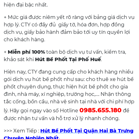
hiện đại bậc nhất.
+ Mức giá được niêm yết rõ ràng với bảng giá dịch vụ
hợp lý. CTY có đầy đủ giấy tờ, hóa đơn, hợp đồng
dịch vụ, giấy bảo hành đảm bảo tới uy tín quyền lợi
cho khách hàng.
+
Miễn phí 100%
toàn bộ dịch vụ tư vấn, kiểm tra,
khảo sát khi
Hút Bể Phốt Tại Phố Huế
.
Hiện nay, CTY đang cung cấp cho khách hàng nhiều
gói dịch vụ hút bể phốt như sau: cho thuê xe hút bể
phốt chuyên dụng, thực hiện hút bể phốt cho gia
đình, nhà máy, xí nghiệp, trường học,…. Nhận thông
tắc cống, bồn cầu, nhà vệ sinh tại nhà với chi phí hợp
0985.655.180
lý. Hãy gọi ngay vào số Hotline
để
được nhận tư vấn và hỗ trợ xử lý nhanh chóng.
>>> Xem Tiếp :
Hút Bể Phốt Tại Quận Hai Bà Trưng
Chuyên Nghiệp Nhất.