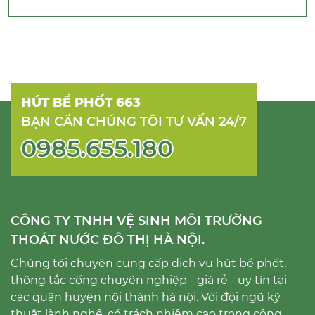
HÚT BỂ PHỐT 663
BẠN CẦN CHÚNG TÔI TƯ VẤN 24/7
0985.655.180
CÔNG TY TNHH VỆ SINH MÔI TRƯỜNG
THOÁT NƯỚC ĐÔ THỊ HÀ NỘI.
Chúng tôi chuyên cung cấp dịch vụ hút bể phốt,
thông tắc cống chuyên nghiệp - giá rẻ - uy tín tại
các quận huyện nội thành hà nội. Với đội ngũ kỹ
thuật lành nghề, có trách nhiệm cao trong công