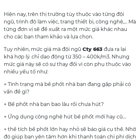
Hiện nay, trên thị trường tùy thuộc vào từng đội
ngũ, trình độ làm việc, trang thiết bị, công nghệ,… Mà
từng đơn vị sẽ đề xuất ra một mức giá khác nhau
cho các bạn tham khảo và lựa chọn.
Tuy nhiên, mức giá mà đội ngũ
Cty 663
đưa ra lại
khá hợp lý. chỉ dao động từ 350 – 400k/m3. Nhưng
mức giá này sẽ có sự thay đổi vì còn phụ thuộc vào
nhiều yếu tố như:
+ Tình trạng mà bể phốt nhà bạn đang gặp phải có
vấn đề gì?
+ Bể phốt nhà bạn bao lâu rồi chưa hút?
+ Ứng dụng công nghệ hút bể phốt mới hay cũ…
+ thể tích bể phốt lớn hay nhỏ sẽ báo giá cụ thể. Nhờ
đó giúp bạn yên tâm hơn khi thanh toán chi phí dịch