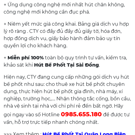
+ Ứng dụng công nghệ mới nhất hút chân không,
công nghệ mới không cần đục phá.
+ Niêm yết mức giá công khai. Bảng giá dịch vụ hợp
lý rõ ràng . CTY có đầy đủ đầy đủ giấy tờ, hóa đơn,
hợp đồng dịch vụ, giấy bảo hành đảm bảo uy tín
quyền lợi cho khách hàng.
+
Miễn phí 100%
toàn bộ quy trình tư vấn, kiểm tra,
khảo sát khi
Hút Bể Phốt Tại Sài Đồng
.
Hiện nay, CTY đang cung cấp những gói dịch vụ hút
bể phốt như sau: cho thuê xe hút bể phốt chuyên
dụng, thực hiện hút bể phốt gia đình, nhà máy, xí
nghiệp, trường học,…. Nhận thông tắc cống, bồn cầu,
nhà vệ sinh tại nhà với chi phí rẻ đến bất ngờ. Hãy
0985.655.180
gọi ngay vào số Hotline
để được tư
vấn, hỗ trợ trực tiếp nhanh chóng nhất.
>>> Xem thêm :
Hút Bể Phốt Tại Quận Long Biên