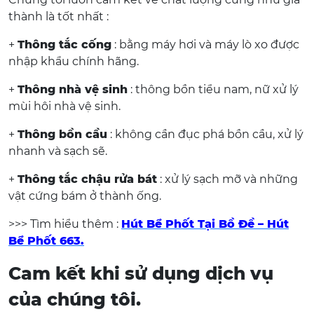
thành là tốt nhất :
+
Thông tắc cống
: bằng máy hơi và máy lò xo được
nhập khẩu chính hãng.
+
Thông nhà vệ sinh
: thông bồn tiểu nam, nữ xử lý
mùi hôi nhà vệ sinh.
+
Thông bồn cầu
: không cần đục phá bồn cầu, xử lý
nhanh và sạch sẽ.
+
Thông tắc chậu rửa bát
: xử lý sạch mỡ và những
vật cứng bám ở thành ống.
>>> Tìm hiểu thêm :
Hút Bể Phốt Tại Bồ Đề – Hút
Bể Phốt 663.
Cam kết khi sử dụng dịch vụ
của chúng tôi.