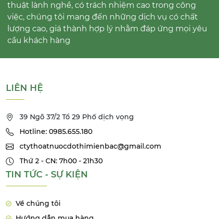
thuật lành nghề, có trách nhiệm cao trong công
việc, chúng tôi mang đến những dịch vụ có chất
lượng cao, giá thành hợp lý nhằm đáp ứng mọi yêu
cầu khách hàng
LIÊN HỆ
39 Ngõ 37/2 Tổ 29 Phố dịch vọng
Hotline: 0985.655.180
ctythoatnuocdothimienbac@gmail.com
Thứ 2 - CN: 7h00 - 21h30
TIN TỨC - SỰ KIỆN
Về chúng tôi
Hướng dẫn mua hàng