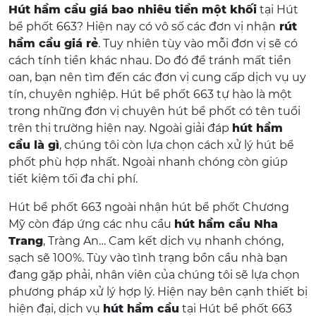
Hút hầm cầu giá bao nhiêu tiền một khối
tại Hút
bể phốt 663? Hiện nay có vô số các đơn vị nhận
rút
hầm cầu giá rẻ
. Tuy nhiên tùy vào mỗi đơn vị sẽ có
cách tính tiền khác nhau. Do đó để tránh mất tiền
oan, bạn nên tìm đến các đơn vị cung cấp dịch vụ uy
tín, chuyên nghiệp. Hút bể phốt 663 tự hào là một
trong những đơn vị chuyên hút bể phốt có tên tuổi
trên thị trường hiện nay. Ngoài giải đáp
hút hầm
cầu là gì
, chúng tôi còn lựa chọn cách xử lý hút bể
phốt phù hợp nhất. Ngoài nhanh chóng còn giúp
tiết kiệm tối đa chi phí.
Hút bể phốt 663 ngoài nhận hút bể phốt Chương
Mỹ còn đáp ứng các nhu cầu
hút hầm cầu Nha
Trang
, Tràng An… Cam kết dịch vụ nhanh chóng,
sạch sẽ 100%. Tùy vào tình trạng bồn cầu nhà bạn
đang gặp phải, nhân viên của chúng tôi sẽ lựa chọn
phương pháp xử lý hợp lý. Hiện nay bên cạnh thiết bị
hiện đại, dịch vụ
hút hầm cầu
tại Hút bể phốt 663