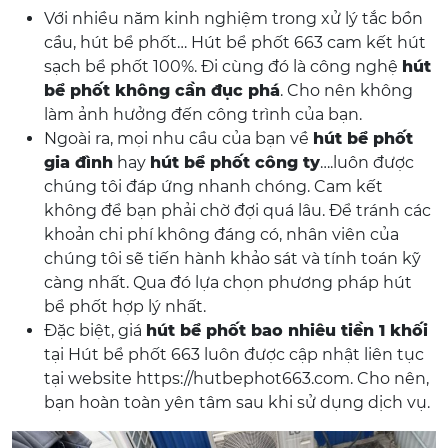
Với nhiều năm kinh nghiệm trong xử lý tắc bồn
cầu, hút bể phốt… Hút bể phốt 663 cam kết hút
sạch bể phốt 100%. Đi cùng đó là công nghệ
hút
bể phốt không cần đục phá
. Cho nên không
làm ảnh hưởng đến công trình của bạn.
Ngoài ra, mọi nhu cầu của bạn về
hút bể phốt
gia đình
hay
hút bể phốt công ty
….luôn được
chúng tôi đáp ứng nhanh chóng. Cam kết
không để bạn phải chờ đợi quá lâu. Để tránh các
khoản chi phí không đáng có, nhân viên của
chúng tôi sẽ tiến hành khảo sát và tính toán kỹ
càng nhất. Qua đó lựa chọn phương pháp hút
bể phốt hợp lý nhất.
Đặc biệt, giá
hút bể phốt bao nhiêu tiền 1 khối
tại Hút bể phốt 663 luôn được cập nhật liên tục
tại website https://hutbephot663.com. Cho nên,
bạn hoàn toàn yên tâm sau khi sử dụng dịch vụ.