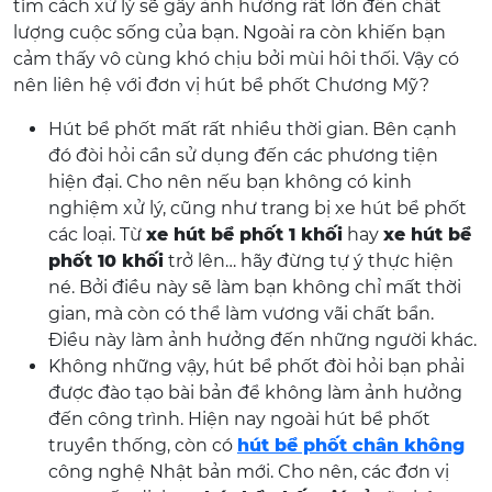
tìm cách xử lý sẽ gây ảnh hưởng rất lớn đến chất
lượng cuộc sống của bạn. Ngoài ra còn khiến bạn
cảm thấy vô cùng khó chịu bởi mùi hôi thối. Vậy có
nên liên hệ với đơn vị hút bể phốt Chương Mỹ?
Hút bể phốt mất rất nhiều thời gian. Bên cạnh
đó đòi hỏi cần sử dụng đến các phương tiện
hiện đại. Cho nên nếu bạn không có kinh
nghiệm xử lý, cũng như trang bị xe hút bể phốt
các loại. Từ
xe hút bể phốt 1 khối
hay
xe hút bể
phốt 10 khối
trở lên… hãy đừng tự ý thực hiện
né. Bởi điều này sẽ làm bạn không chỉ mất thời
gian, mà còn có thể làm vương vãi chất bẩn.
Điều này làm ảnh hưởng đến những người khác.
Không những vậy, hút bể phốt đòi hỏi bạn phải
được đào tạo bài bản để không làm ảnh hưởng
đến công trình. Hiện nay ngoài hút bể phốt
truyền thống, còn có
hút bể phốt chân không
công nghệ Nhật bản mới. Cho nên, các đơn vị