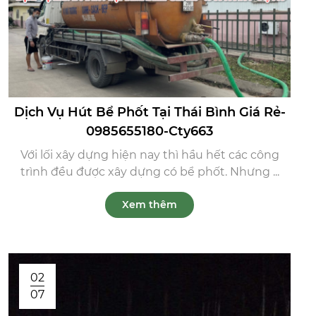
Dịch Vụ Hút Bể Phốt Tại Thái Bình Giá Rẻ-
0985655180-Cty663
Với lối xây dựng hiện nay thì hầu hết các công
trình đều được xây dựng có bể phốt. Nhưng ...
Xem thêm
02
07