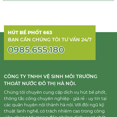
HÚT BỂ PHỐT 663
BẠN CẦN CHÚNG TÔI TƯ VẤN 24/7
0985.655.180
CÔNG TY TNHH VỆ SINH MÔI TRƯỜNG
THOÁT NƯỚC ĐÔ THỊ HÀ NỘI.
Chúng tôi chuyên cung cấp dịch vụ hút bể phốt,
thông tắc cống chuyên nghiệp - giá rẻ - uy tín tại
các quận huyện nội thành hà nội. Với đội ngũ kỹ
thuật lành nghề, có trách nhiệm cao trong công