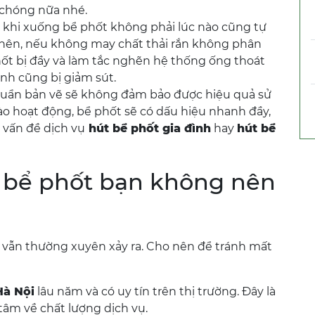
 chóng nữa nhé.
i khi xuống bể phốt không phải lúc nào cũng tự
 nên, nếu không may chất thải rắn không phân
ốt bị đầy và làm tắc nghẽn hệ thống ống thoát
ình cũng bị giảm sút.
huẩn bản vẽ sẽ không đảm bảo được hiệu quả sử
ào hoạt động, bể phốt sẽ có dấu hiệu nhanh đầy,
 vấn đề dịch vụ
hút bể phốt gia đình
hay
hút bể
t bể phốt bạn không nên
vẫn thường xuyên xảy ra. Cho nên để tránh mất
Hà Nội
lâu năm và có uy tín trên thị trường. Đây là
tâm về chất lượng dịch vụ.