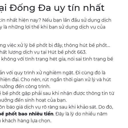
ại Đống Đa uy tín nhất
 tín nhất hiện nay? Nếu bạn lần đầu sử dụng dịch
y là những lợi thế khi bạn sử dụng dịch vụ của
g việc xử lý bể phốt bị đầy, thông hút bể phốt…
ất lượng dịch vụ tại Hút bể phốt 663.
hông với tình trạng hét gia, nói sai tình trạng bể
ản với quy trình xử nghiêm ngặt. Đi cùng đó là
hiện đại. Cho nên, rút ngắn thời gian xử lý và hút
hưởng đến công trình.
 bể phốt gặp phải sau khi nhận được thông tin từ
hưởng đến sinh hoạt của bạn.
 báo giá dịch vụ rõ ràng sau khi khảo sát. Do đó,
bể phốt bao nhiêu tiền
. Đây là lý do nhiều năm
u khách hàng lựa chọn.