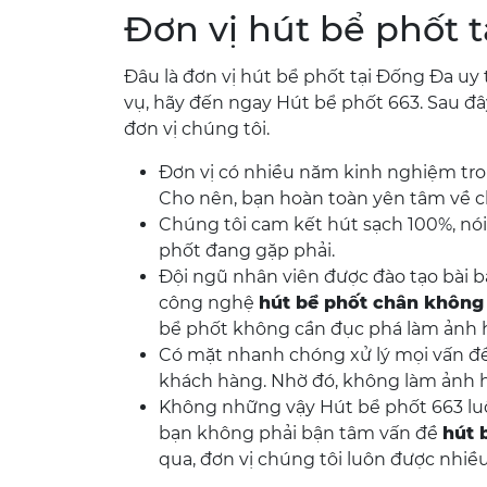
Đơn vị hút bể phốt t
Đâu là đơn vị hút bể phốt tại Đống Đa uy
vụ, hãy đến ngay Hút bể phốt 663. Sau đâ
đơn vị chúng tôi.
Đơn vị có nhiều năm kinh nghiệm tron
Cho nên, bạn hoàn toàn yên tâm về ch
Chúng tôi cam kết hút sạch 100%, nói k
phốt đang gặp phải.
Đội ngũ nhân viên được đào tạo bài b
công nghệ
hút bể phốt chân không
bể phốt không cần đục phá làm ảnh 
Có mặt nhanh chóng xử lý mọi vấn đề
khách hàng. Nhờ đó, không làm ảnh 
Không những vậy Hút bể phốt 663 luôn
bạn không phải bận tâm vấn đề
hút 
qua, đơn vị chúng tôi luôn được nhiề