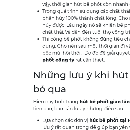
vậy, thời gian hút bể phốt còn nhanh
Trong quá trình sử dụng các chất thả
phân hủy 100% thành chất lỏng. Cho
hủy được. Lâu ngày nó sẽ khiến bể ph
chất thải. Và dẫn đến tuổi thọ công tr
Thi công bể phốt không đúng tiêu c
dung. Cho nên sau một thời gian đi v
bốc mùi hôi thối… Do đó để giải quyết
phốt công ty
rất cần thiết.
Những lưu ý khi hú
bỏ qua
Hiện nay tình trạng
hút bể phốt gian lận
tiền oan, bạn cần lưu ý những điều sau.
Lựa chọn các đơn vị
hút bể phốt tại 
lưu ý rất quan trọng để giúp bạn yên 