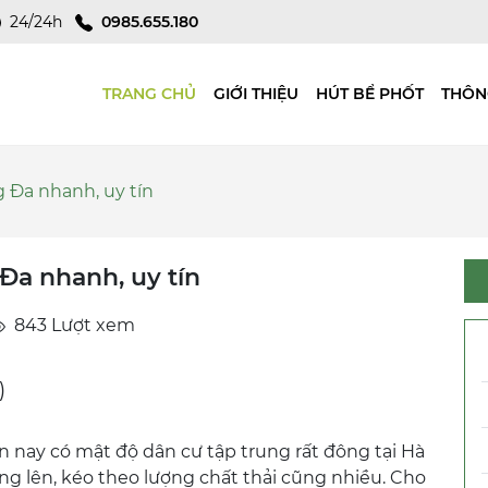
24/24h
0985.655.180
TRANG CHỦ
GIỚI THIỆU
HÚT BỂ PHỐT
THÔN
g Đa nhanh, uy tín
Đa nhanh, uy tín
843 Lượt xem
)
 nay có mật độ dân cư tập trung rất đông tại Hà
ng lên, kéo theo lượng chất thải cũng nhiều. Cho