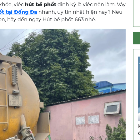
khỏe, việc
hút bể phốt
định kỳ là việc nên làm. Vậy
ốt tại Đống Đa
nhanh, uy tín nhất hiện nay? Nếu
ọn, hãy đến ngay Hút bể phốt 663 nhé.